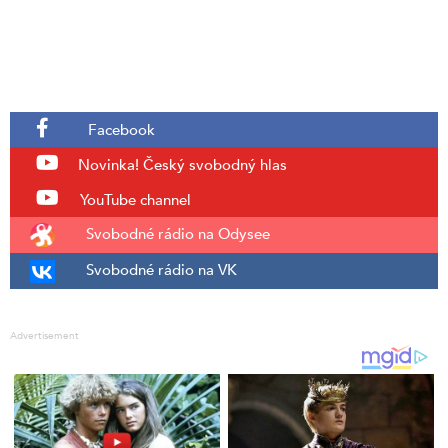
Facebook
Novinka!
Český svobodný hlas
YouTube channel
Svobodné rádio na Odysee
Svobodné rádio na VK
Advertisement