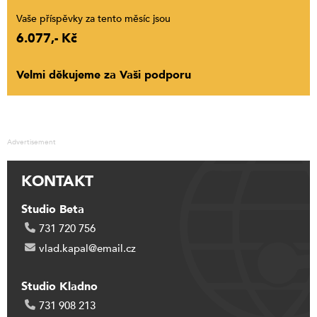
Vaše příspěvky za tento měsíc jsou
6.077,- Kč
Velmi děkujeme za Vaši podporu
Advertisement
KONTAKT
Studio Beta
731 720 756
vlad.kapal@email.cz
Studio Kladno
731 908 213