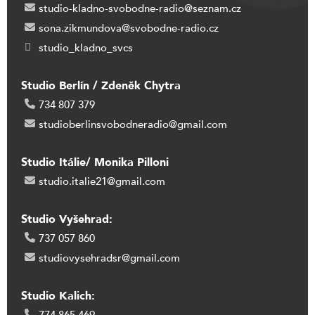
studio-kladno-svobodne-radio@seznam.cz
sona.zikmundova@svobodne-radio.cz
studio_kladno_svcs
Studio Berlín / Zdeněk Chytra
734 807 379
studioberlinsvobodneradio@gmail.com
Studio Itálie/ Monika Pilloni
studio.italie21@gmail.com
Studio Vyšehrad:
737 057 860
studiovysehradsr@gmail.com
Studio Kalich: