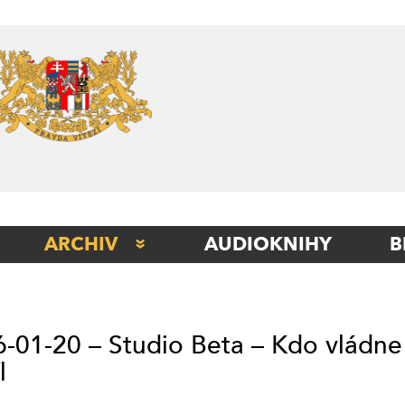
Skip
to
content
ARCHIV
AUDIOKNIHY
B
STUDIO BERLÍN
STUDIO BETA
-01-20 – Studio Beta – Kdo vládne
STUDIO ITÁLIE
l
STUDIO KLADNO