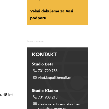
Velmi děkujeme za Vaši
podporu
Advertisement
KONTAKT
Studio Beta
731 720 756
vlad.kapal@email.cz
Studio Kladno
. 15 let
731 908 213
studio-kladno-svobodne-
radio@seznam.cz