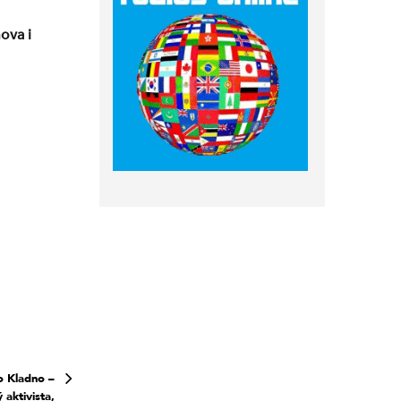
ova i
o Kladno –
 aktivista,