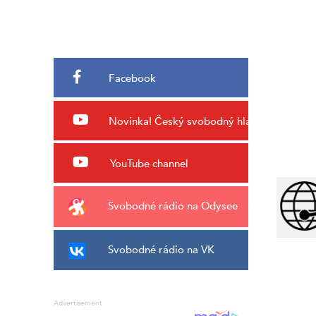
Facebook
Novinka!
Český svobodný hlas
YouTube channel
Svobodné rádio na Odysee
Svobodné rádio na VK
Advertisement