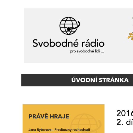
Primary
ÚVODNÍ STRÁNKA
Navigation
2016
PRÁVĚ HRAJE
2. dí
Jana Rybarova - Predbezny rozhodnuti