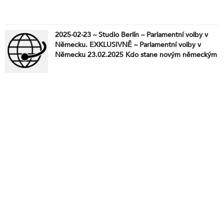
2025-02-23 – Studio Berlín – Parlamentní volby v
Německu. EXKLUSIVNĚ – Parlamentní volby v
Německu 23.02.2025 Kdo stane novým německým
kancléřem? Jak bude vypadat nová německá vláda
a dojde v případě vítězství Unie CDU/CSU skutečně
ke změně politického kurzu? Jakou roli bude hrát
jediná opoziční strana Alternativa pro Německo? O
tom rozhodují předčasné parlamentní volby 23.
února 2025. Pozvání do volebního štábu Alternativy
pro Německo obdržel i předseda SPD Tomio
Okamura. Robert Fico hovořil na summitu CPAC,
kde ho přivítal americký prezident Donald Trump.
Naopak prezident České repubilky hovořil k
převážně ukrajinskému publiku na demonstraci,
kterou na pražské Staroměstské náměstí svolaly
politické neziskové organizace Milion chvilek pro
demokracii a Člověk v tísni, které byly štědře
financovány z USAID. Předběžné i konečné
výsledky, komentáře a rozhovory přináší Zdeněk