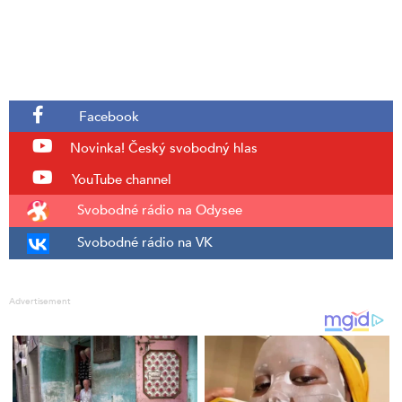
Facebook
Novinka!
Český svobodný hlas
YouTube channel
Svobodné rádio na Odysee
Svobodné rádio na VK
Advertisement