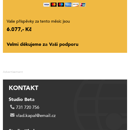
Vaše příspěvky za tento měsíc jsou
6.077,- Kč
Velmi děkujeme za Vaši podporu
Advertisement
KONTAKT
Studio Beta
731 720 756
vlad.kapal@email.cz