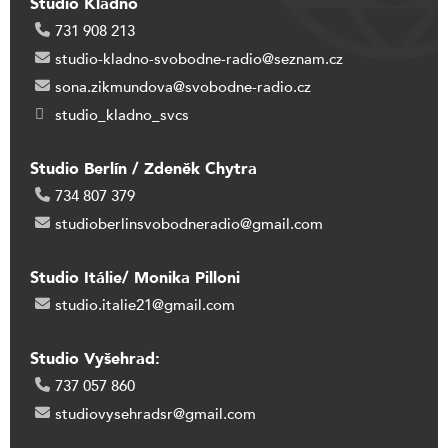
Studio Kladno
731 908 213
studio-kladno-svobodne-radio@seznam.cz
sona.zikmundova@svobodne-radio.cz
studio_kladno_svcs
Studio Berlín / Zdeněk Chytra
734 807 379
studioberlinsvobodneradio@gmail.com
Studio Itálie/ Monika Pilloni
studio.italie21@gmail.com
Studio Vyšehrad:
737 057 860
studiovysehradsr@gmail.com