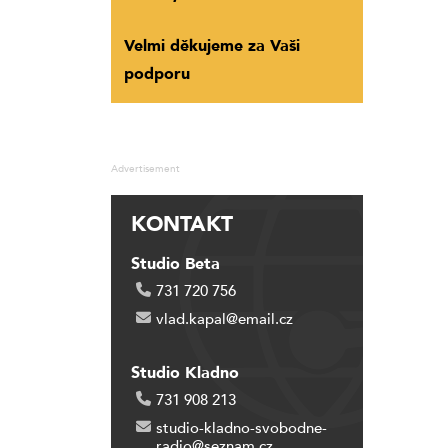
Velmi děkujeme za Vaši
podporu
Advertisement
KONTAKT
Studio Beta
731 720 756
vlad.kapal@email.cz
Studio Kladno
731 908 213
studio-kladno-svobodne-
radio@seznam.cz