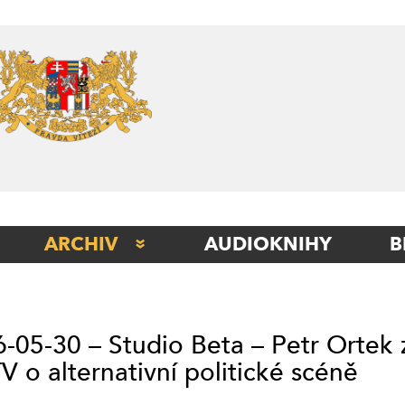
Skip
to
content
ARCHIV
AUDIOKNIHY
B
STUDIO BERLÍN
STUDIO BETA
-05-30 – Studio Beta – Petr Ortek 
STUDIO ITÁLIE
 o alternativní politické scéně
STUDIO KLADNO