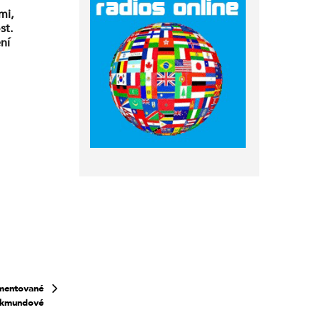
mi,
st.
ní
i
existické.
to řekl
omentované
Zikmundové