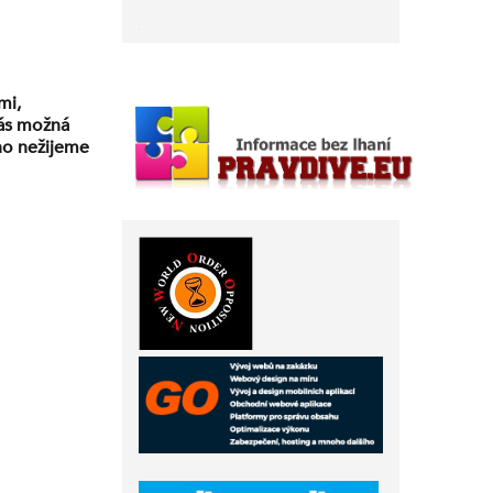
mi,
nás možná
vno nežijeme