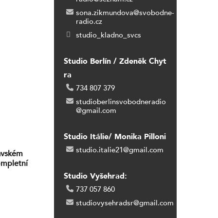
sona.zikmundova@svobodne-
radio.cz
studio_kladno_svcs
Studio Berlín / Zdeněk Chyt
ra
734 807 379
studioberlinsvobodneradio
@gmail.com
Studio Itálie/ Monika Pilloni
studio.italie21@gmail.com
lavském
ompletní
Studio Vyšehrad:
737 057 860
studiovysehradsr@gmail.com