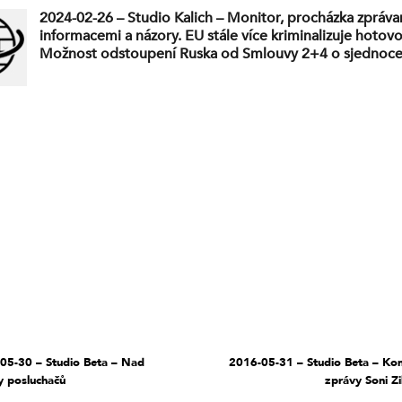
2024-02-26 – Studio Kalich – Monitor, procházka zpráva
informacemi a názory. EU stále více kriminalizuje hotovo
Možnost odstoupení Ruska od Smlouvy 2+4 o sjednoce
Německa? Ruská bezpečnostní zóna a americké rakety.
Bezprecedentní skandál v Polsku – “Putine, pomoz!” Už 
pojmenování některých druhů dinosaurů je rasistické a s
Jako by už nic dalšího nemělo být… Europaradoxy. Jak 
Cato?
05-30 – Studio Beta – Nad
2016-05-31 – Studio Beta – K
y posluchačů
zprávy Soni 