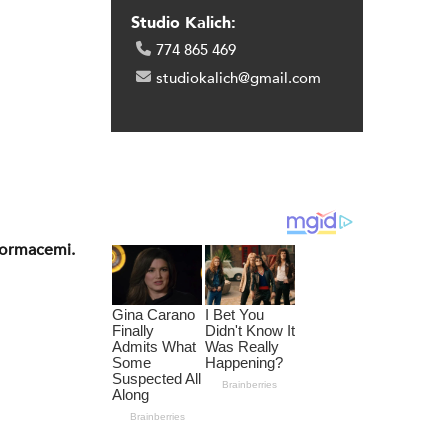
Studio Kalich:
774 865 469
studiokalich@gmail.com
nformacemi.