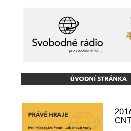
Primary
ÚVODNÍ STRÁNKA
Navigation
2016
PRÁVĚ HRAJE
CNTV
Ivan Mladek,Ivo Pesak - Jak chovat vcely