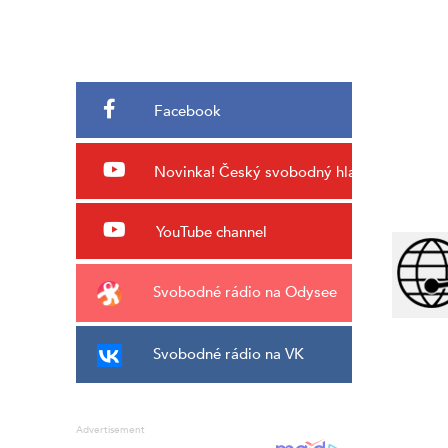
Facebook
Novinka!
Český svobodný hlas
YouTube channel
Svobodné rádio na Odysee
Svobodné rádio na VK
Advertisement