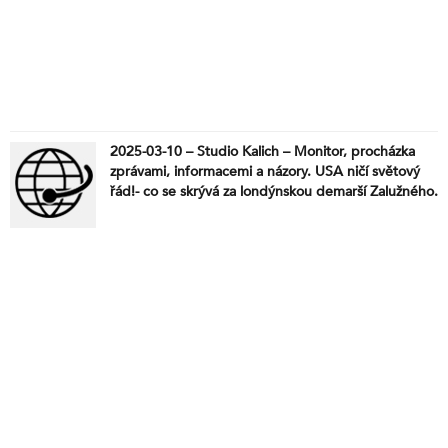
2025-03-10 – Studio Kalich – Monitor, procházka
zprávami, informacemi a názory. USA ničí světový
řád!- co se skrývá za londýnskou demarší Zalužného.
Uklidněte Rusko! – Macron vyslovil globalistický
manifest. V Norsku bude zřízeno centrum řízení
vzdušných operací NATO proti Rusku. Odpojení od
Starlinku donutí ukrajinské ozbrojené síly znovu se
naučit bojovat. Připravují nástup Julije
Tymošenkové. “Hraje se riskantní hra”. – Američané
mohou ponechat Polsko svému osudu. Papírová
armáda s umělou inteligencí. Progresivistům se to
sype už i v Evropě. Neuvěřitelný rozsudek. Nový
zákon umožní financovat volební kampaně přes bílé
koně třeba z Kypru. Jak chtěla tři prasátka sníst
vlka. Chceš přes hubu? – Tak zaplať!