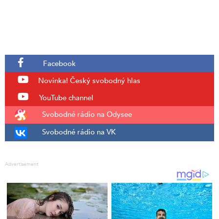
Facebook
Novinka!
Český svobodný hlas
YouTube channel
Svobodné rádio na Odysee
Svobodné rádio na VK
Advertisement