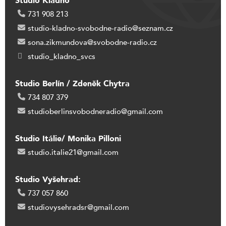
Studio Kladno
731 908 213
studio-kladno-svobodne-radio@seznam.cz
sona.zikmundova@svobodne-radio.cz
studio_kladno_svcs
Studio Berlín / Zdeněk Chytra
734 807 379
studioberlinsvobodneradio@gmail.com
Studio Itálie/ Monika Pilloni
studio.italie21@gmail.com
Studio Vyšehrad:
737 057 860
studiovysehradsr@gmail.com