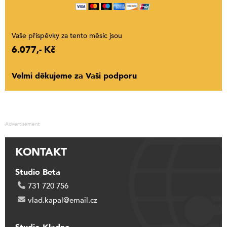
Vaše příspěvky za tento měsíc jsou
6.077,- Kč
Velmi děkujeme za Vaši podporu
Advertisement
KONTAKT
Studio Beta
731 720 756
vlad.kapal@email.cz