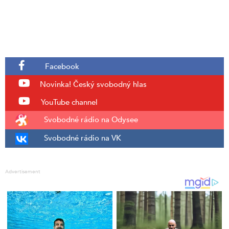
Facebook
Novinka!
Český svobodný hlas
YouTube channel
Svobodné rádio na Odysee
Svobodné rádio na VK
Advertisement