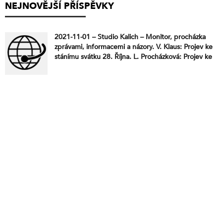
NEJNOVĚJŠÍ PŘÍSPĚVKY
2021-11-01 – Studio Kalich – Monitor, procházka
zprávami, informacemi a názory. V. Klaus: Projev ke
stánímu svátku 28. Října. L. Procházková: Projev ke
státnímu svátku u sochy Beneše. S novou vládou
(studené?) válce vstříc. Senát není jen zbytečný ale
přímo škodlivý. Facebook zablokoval stránku
Trutnova. Ruský řetězec Mere otevřel v Česku své
prodejny. Krátce. EP tvrdě žádá sankce proti
Polsku.