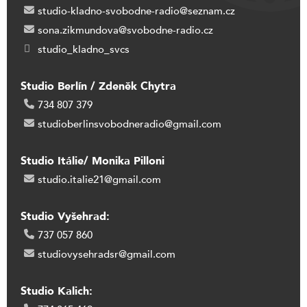
studio-kladno-svobodne-radio@seznam.cz
sona.zikmundova@svobodne-radio.cz
studio_kladno_svcs
Studio Berlín / Zdeněk Chytra
734 807 379
studioberlinsvobodneradio@gmail.com
Studio Itálie/ Monika Pilloni
studio.italie21@gmail.com
Studio Vyšehrad:
737 057 860
studiovysehradsr@gmail.com
Studio Kalich: