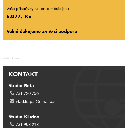
Vaše příspěvky za tento měsíc jsou
6.077,- Kč
Velmi děkujeme za Vaši podporu
Advertisement
KONTAKT
Studio Beta
731 720 756
vlad.kapal@email.cz
Studio Kladno
731 908 213