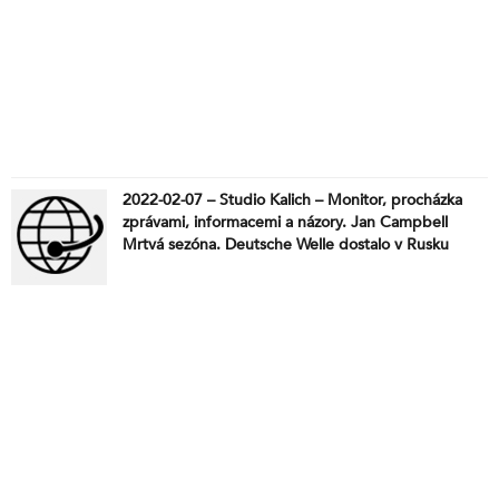
2022-02-07 – Studio Kalich – Monitor, procházka
zprávami, informacemi a názory. Jan Campbell
Mrtvá sezóna. Deutsche Welle dostalo v Rusku
padáka. Kvůli Bezosově jachtě se musí v
Rotterdamu rozebrat historický most. Trestní
oznámení na předsedkyni Parlamentu a ministryni
obrany. Kam dáme Kačenku? To bude Putin koukat.