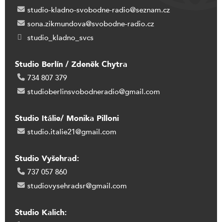
studio-kladno-svobodne-radio@seznam.cz
sona.zikmundova@svobodne-radio.cz
studio_kladno_svcs
Studio Berlín / Zdeněk Chytra
734 807 379
studioberlinsvobodneradio@gmail.com
Studio Itálie/ Monika Pilloni
studio.italie21@gmail.com
Studio Vyšehrad:
737 057 860
studiovysehradsr@gmail.com
Studio Kalich: