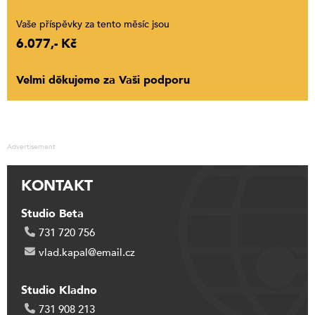
Vaše příspěvky za tento měsíc jsou
6.077,- Kč
Velmi děkujeme za Vaši podporu
Advertisement
KONTAKT
Studio Beta
731 720 756
vlad.kapal@email.cz
Studio Kladno
731 908 213