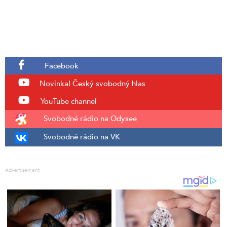
Facebook
Novinka!
Český svobodný hlas
YouTube channel
Svobodné rádio na Odysee
Svobodné rádio na VK
Advertisement