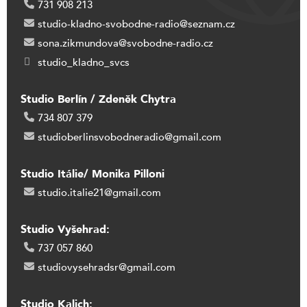
731 908 213
studio-kladno-svobodne-radio@seznam.cz
sona.zikmundova@svobodne-radio.cz
studio_kladno_svcs
Studio Berlín / Zdeněk Chytra
734 807 379
studioberlinsvobodneradio@gmail.com
Studio Itálie/ Monika Pilloni
studio.italie21@gmail.com
Studio Vyšehrad:
737 057 860
studiovysehradsr@gmail.com
Studio Kalich: