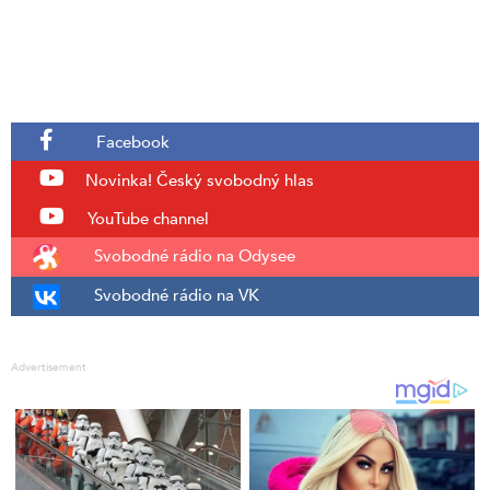
Facebook
Novinka!
Český svobodný hlas
YouTube channel
Svobodné rádio na Odysee
Svobodné rádio na VK
Advertisement