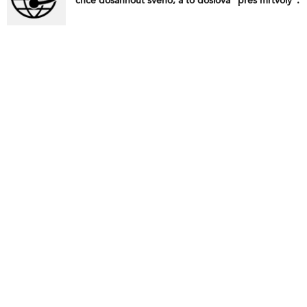
chce dosáhnout svého, a to doslova “přes mrtvoly”.
Komentář k poslednímu Grossiho prohlášení o
Ukrajině. Roztříštěná, bezzubá Ukrajina rozdělená
100 kilometrů širokým územím nikoho. LGBTI
komunita a současná koalice mají jedno společné –
zvrácenost. Proč se Rothschildové snaží zabránit
korunovaci Karla III. Hračkář je vyvrhel! Cizí vojsko u
nás.