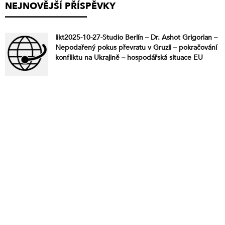
NEJNOVĚJŠÍ PŘÍSPĚVKY
likt2025-10-27-Studio Berlín – Dr. Ashot Grigorian –
Nepodařený pokus převratu v Gruzii – pokračování
konfliktu na Ukrajině – hospodářská situace EU
versus globální svět. V dnešním živém vysílání
Studia Berlín hovoříme s Dr. Ashotem Grigorianem
o aktuálních geopolitických událostech, které
ovlivňují nejen Kavkaz a Ukrajinu, ale i celou Evropu.
Nepodařený pokus o převrat v Gruzii odhalil
hluboké napětí mezi Západem a Ruskem a znovu
ukázal, jak citlivý je celý region. Současně pokračuje
konflikt na Ukrajině, který se mění v dlouhodobé
vyčerpávání všech stran. Evropská unie mezitím čelí
hospodářské krizi, ztrátě konkurenceschopnosti a
stále větším rozdílům vůči dynamickým ekonomikám
Asie a BRICS. Dr. Grigorian vysvětluje souvislosti,
odhaluje geopolitické zákulisí a nabízí realistický
pohled na to, kam se svět skutečně posouvá.