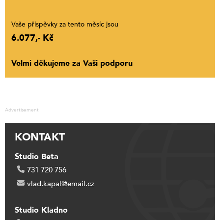
Vaše příspěvky za tento měsíc jsou
6.077,- Kč
Velmi děkujeme za Vaši podporu
Advertisement
KONTAKT
Studio Beta
731 720 756
vlad.kapal@email.cz
Studio Kladno