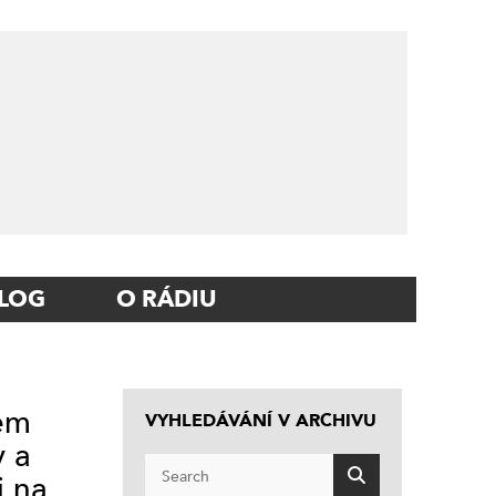
LOG
O RÁDIU
tem
VYHLEDÁVÁNÍ V ARCHIVU
y a
i na