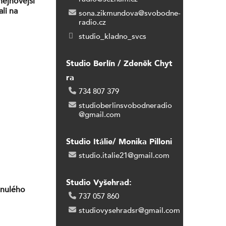
nejnovější
li na
sona.zikmundova@svobodne-
radio.cz
studio_kladno_svcs
Studio Berlín / Zdeněk Chyt
ra
734 807 379
studioberlinsvobodneradio
@gmail.com
Studio Itálie/ Monika Pilloni
studio.italie21@gmail.com
Studio Vyšehrad:
inulého
737 057 860
studiovysehradsr@gmail.com