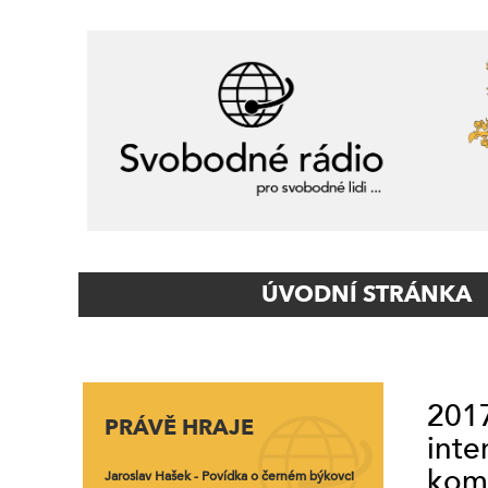
Primary
ÚVODNÍ STRÁNKA
Navigation
2017
PRÁVĚ HRAJE
inte
kome
Jaroslav Hašek - Povídka o černém býkovci