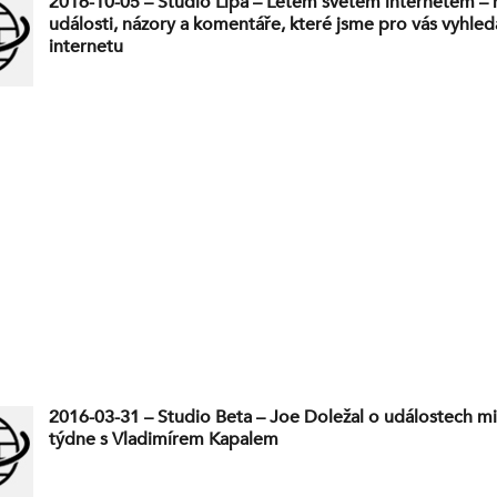
2016-10-05 – Studio Lípa – Letem světem internetem – 
události, názory a komentáře, které jsme pro vás vyhleda
internetu
2016-03-31 – Studio Beta – Joe Doležal o událostech m
týdne s Vladimírem Kapalem