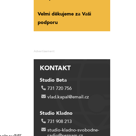
Velmi děkujeme za Vaši
podporu
Advertisement
KONTAKT
Studio Beta
731 720 756
vlad.kapal@email.cz
Studio Kladno
731 908 213
studio-kladno-svobodne-
radio@seznam.cz