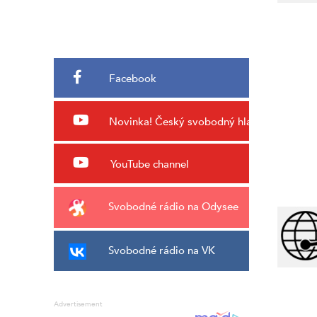
Facebook
Novinka!
Český svobodný hlas
YouTube channel
Svobodné rádio na Odysee
Svobodné rádio na VK
Advertisement