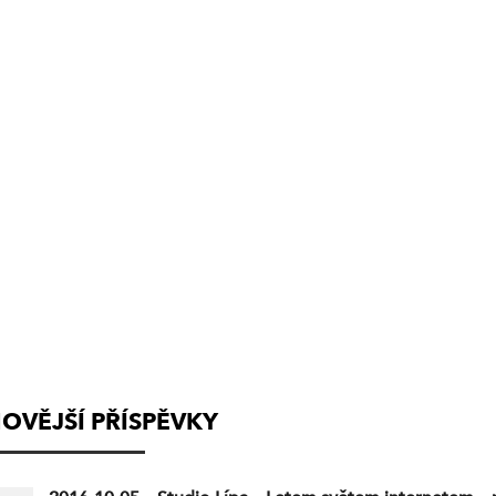
(VYSÍLÁNÍ
UKONČENO)
OVĚJŠÍ PŘÍSPĚVKY