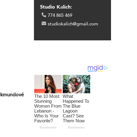
Studio Kalich:
774 865 469
studiokalich@gmail.com
Zikmundové