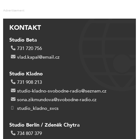
Advertisement
KONTAKT
Studio Beta
731 720 756
vlad.kapal@email.cz
Studio Kladno
731 908 213
studio-kladno-svobodne-radio@seznam.cz
sona.zikmundova@svobodne-radio.cz
studio_kladno_svcs
Studio Berlín / Zdeněk Chytra
734 807 379