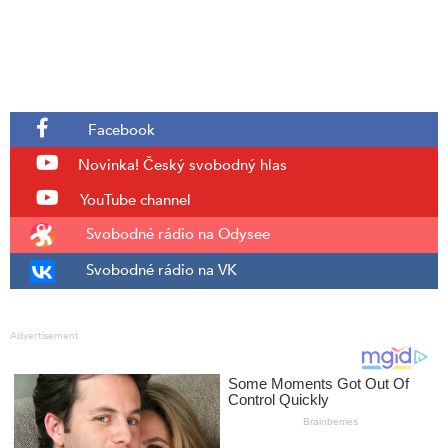
Facebook
Novinka!
Český svobodný hlas
YouTube channel
Svobodné rádio na Odysee
Svobodné rádio na VK
Advertisement