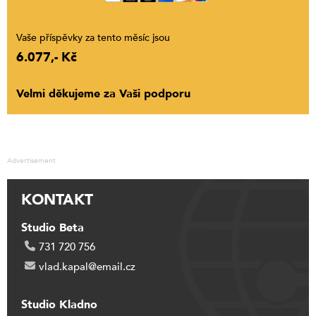
Vaše příspěvky za tento měsíc jsou
6.077,- Kč
Velmi děkujeme za Vaši podporu
Advertisement
KONTAKT
Studio Beta
731 720 756
vlad.kapal@email.cz
Studio Kladno