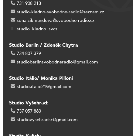
731 908 213
studio-kladno-svobodne-radio@seznam.cz
sona.zikmundova@svobodne-radio.cz
studio_kladno_svcs
Studio Berlín / Zdeněk Chytra
734 807 379
studioberlinsvobodneradio@gmail.com
Studio Itálie/ Monika Pilloni
studio.italie21@gmail.com
Studio Vyšehrad:
737 057 860
studiovysehradsr@gmail.com