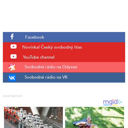
Facebook
Novinka!
Český svobodný hlas
YouTube channel
Svobodné rádio na Odysee
Svobodné rádio na VK
Advertisement