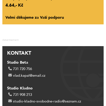
4.64,- Kč
Velmi děkujeme za Vaši podporu
Advertisement
KONTAKT
Studio Beta
731 720 756
vlad.kapal@email.cz
Studio Kladno
731 908 213
studio-kladno-svobodne-radio@seznam.cz