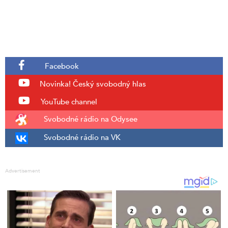
Facebook
Novinka!
Český svobodný hlas
YouTube channel
Svobodné rádio na Odysee
Svobodné rádio na VK
Advertisement