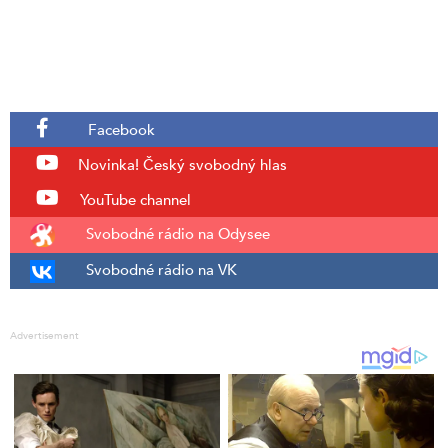
Facebook
Novinka!
Český svobodný hlas
YouTube channel
Svobodné rádio na Odysee
Svobodné rádio na VK
Advertisement