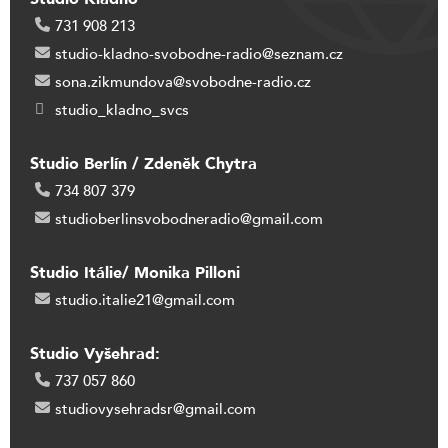
731 908 213
studio-kladno-svobodne-radio@seznam.cz
sona.zikmundova@svobodne-radio.cz
studio_kladno_svcs
Studio Berlín / Zdeněk Chytra
734 807 379
studioberlinsvobodneradio@gmail.com
Studio Itálie/ Monika Pilloni
studio.italie21@gmail.com
Studio Vyšehrad:
737 057 860
studiovysehradsr@gmail.com