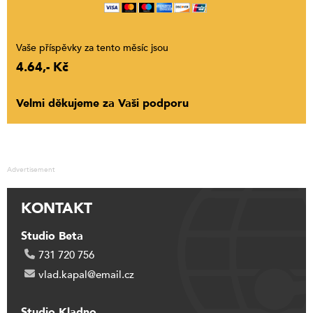
Vaše příspěvky za tento měsíc jsou
4.64,- Kč
Velmi děkujeme za Vaši podporu
Advertisement
KONTAKT
Studio Beta
731 720 756
vlad.kapal@email.cz
Studio Kladno