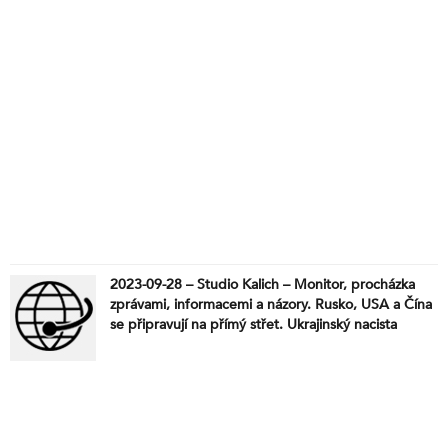
2023-09-28 – Studio Kalich – Monitor, procházka
zprávami, informacemi a názory. Rusko, USA a Čína
se připravují na přímý střet. Ukrajinský nacista
vyhodil do povětří kanadský liberalismus. Okno do
světla? Nebo nejnovější make-believe podvod?
Nová zbraň testovaná na Polácích? Rakušan už
jeden v Evropě byl…