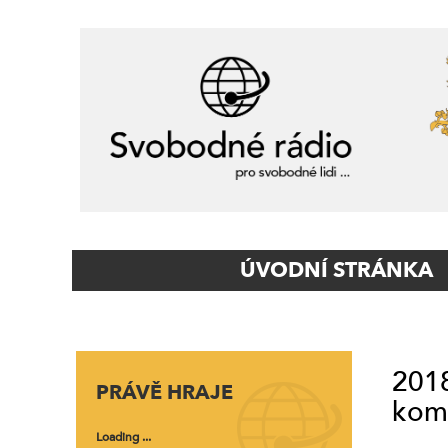
Primary
ÚVODNÍ STRÁNKA
Navigation
2018
PRÁVĚ HRAJE
kome
Loading ...