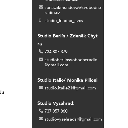
sona.zikmundova@svobodne-
radio.cz
studio_kladno_svcs
Studio Berlín / Zdeněk Chyt
ra
734 807 379
studioberlinsvobodneradio
@gmail.com
Studio Itálie/ Monika Pilloni
studio.italie21@gmail.com
du
Studio Vyšehrad:
737 057 860
studiovysehradsr@gmail.com