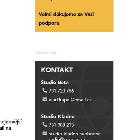
Velmi děkujeme za Vaši
podporu
Advertisement
KONTAKT
Studio Beta
731 720 756
vlad.kapal@email.cz
Studio Kladno
nejnovější
731 908 213
li na
studio-kladno-svobodne-
radio@seznam.cz