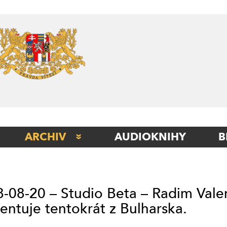
Skip
to
content
ARCHIV
AUDIOKNIHY
B
STUDIO BERLÍN
STUDIO BETA
-08-20 – Studio Beta – Radim Vale
STUDIO ITÁLIE
ntuje tentokrát z Bulharska.
STUDIO KLADNO