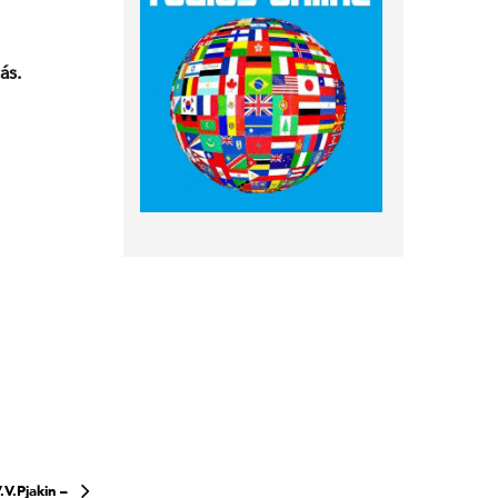
ás.
V.Pjakin –