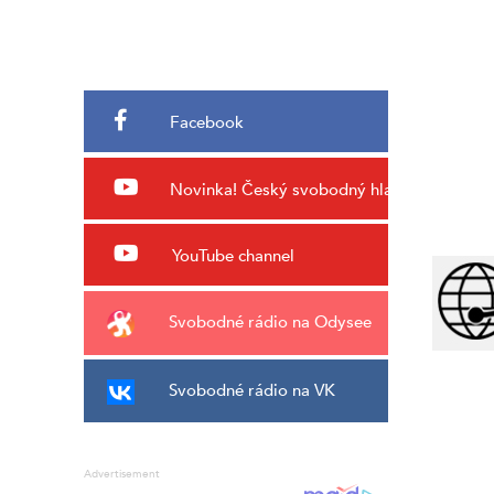
Facebook
Novinka!
Český svobodný hlas
YouTube channel
Svobodné rádio na Odysee
Svobodné rádio na VK
Advertisement