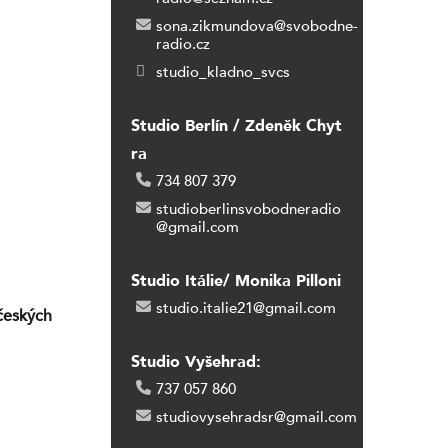
sona.zikmundova@svobodne-
radio.cz
studio_kladno_svcs
Studio Berlín / Zdeněk Chyt
ra
734 807 379
studioberlinsvobodneradio
@gmail.com
Studio Itálie/ Monika Pilloni
studio.italie21@gmail.com
českých
Studio Vyšehrad:
737 057 860
studiovysehradsr@gmail.com