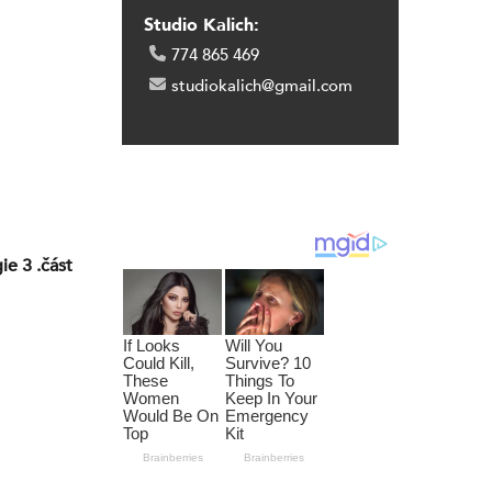
Studio Kalich:
774 865 469
studiokalich@gmail.com
ie 3 .část