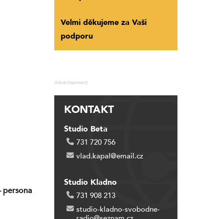
Velmi děkujeme za Vaši
podporu
Advertisement
KONTAKT
Studio Beta
731 720 756
vlad.kapal@email.cz
Studio Kladno
– persona
731 908 213
studio-kladno-svobodne-
radio@seznam.cz