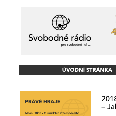
Primary
ÚVODNÍ STRÁNKA
Navigation
2018
PRÁVĚ HRAJE
– Ja
Milan Pitkin - O skudcich v zemedelstvi