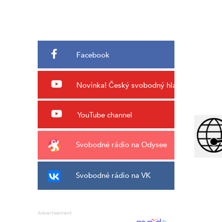
Facebook
Novinka!
Český svobodný hlas
YouTube channel
Svobodné rádio na Odysee
Svobodné rádio na VK
Advertisement