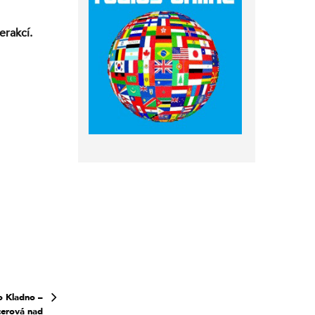
erakcí.
o Kladno –
cerová nad