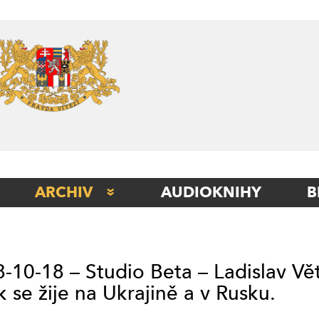
Skip
to
content
ARCHIV
AUDIOKNIHY
B
STUDIO BERLÍN
STUDIO BETA
-10-18 – Studio Beta – Ladislav Vě
STUDIO ITÁLIE
k se žije na Ukrajině a v Rusku.
STUDIO KLADNO