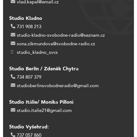
vlad.kapal@email.cz
Studio Kladno
731 908 213
studio-kladno-svobodne-radio@seznam.cz
sona.zikmundova@svobodne-radio.cz
studio_kladno_svcs
Studio Berlín / Zdeněk Chytra
734 807 379
studioberlinsvobodneradio@gmail.com
Studio Itálie/ Monika Pilloni
studio.italie21@gmail.com
Studio Vyšehrad:
737 057 860