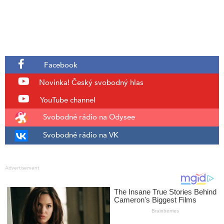
Facebook
Novinka!
Český svobodný hlas
YouTube channel
Svobodné rádio na Odysee
Svobodné rádio na VK
Advertisement