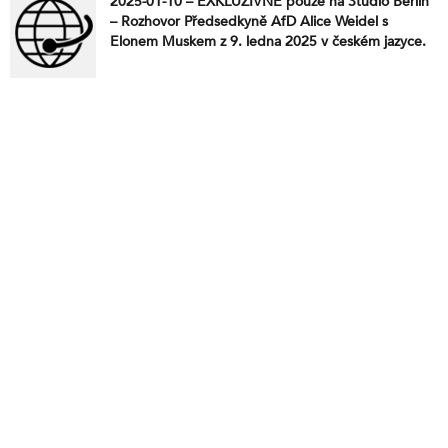
2025-01-10 – EXKLUZIVNĚ pouze na Studio Berlín
– Rozhovor Předsedkyně AfD Alice Weidel s
Elonem Muskem z 9. ledna 2025 v českém jazyce.
Připravte se na výjimečný dialog, ze kterého šílí
západní mainstreamová média! Předsedkyně
Alternativy pro Německo Alice Weidel a vizionářský
podnikatel Elon Musk se setkávají, aby diskutovali o
zásadních otázkách naší doby – od budoucnosti
energetiky a jaderné politiky v Německu až po
globální výzvy, jako je válka na Ukrajině, svoboda
projevu a kolonizace Marsu. Jaký je pohled AfD na
řešení německé krize a proč Musk považuje
německou AfD za klíč k evropské stabilitě?
Nenechte si ujít unikátní debatu dvou výrazných
osobností! Exkluzivně zcela v českém jazyce v plné
dělce pouze na Svobodném rádiu!