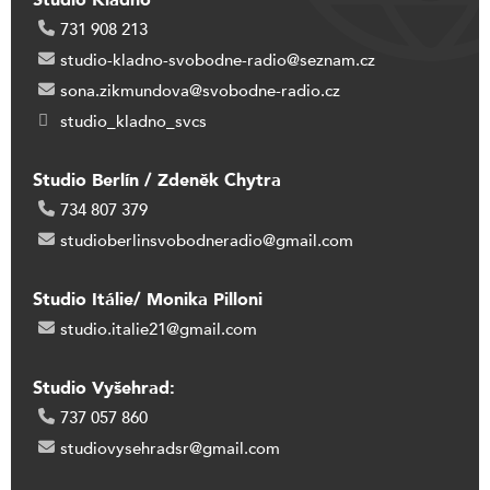
Studio Kladno
731 908 213
studio-kladno-svobodne-radio@seznam.cz
sona.zikmundova@svobodne-radio.cz
studio_kladno_svcs
Studio Berlín / Zdeněk Chytra
734 807 379
studioberlinsvobodneradio@gmail.com
Studio Itálie/ Monika Pilloni
studio.italie21@gmail.com
Studio Vyšehrad:
737 057 860
studiovysehradsr@gmail.com