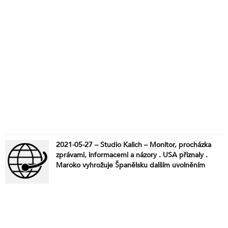
2021-05-27 – Studio Kalich – Monitor, procházka
zprávami, informacemi a názory . USA přiznaly .
Maroko vyhrožuje Španělsku dalším uvolněním
hranic . Je normální . Pendrek někdy neuškodí .
Dominik .