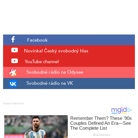
Facebook
Novinka!
Český svobodný hlas
YouTube channel
Svobodné rádio na Odysee
Svobodné rádio na VK
Advertisement