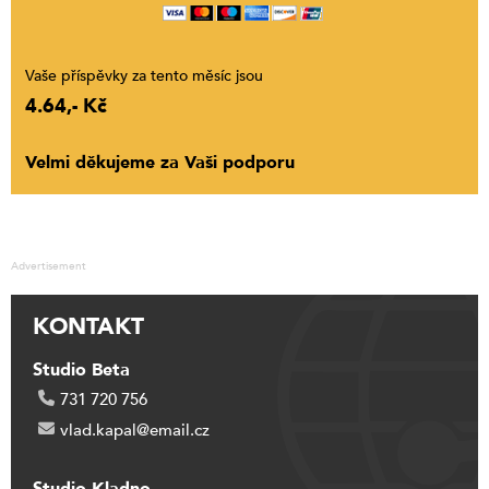
Vaše příspěvky za tento měsíc jsou
4.64,- Kč
Velmi děkujeme za Vaši podporu
Advertisement
KONTAKT
Studio Beta
731 720 756
vlad.kapal@email.cz