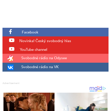
Facebook
Novinka!
Český svobodný hlas
YouTube channel
Svobodné rádio na Odysee
Svobodné rádio na VK
Advertisement