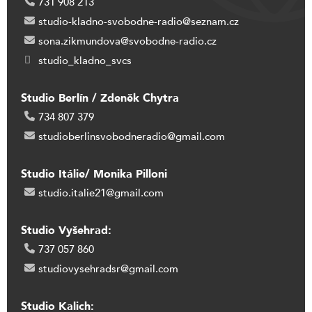
731 908 213
studio-kladno-svobodne-radio@seznam.cz
sona.zikmundova@svobodne-radio.cz
studio_kladno_svcs
Studio Berlín / Zdeněk Chytra
734 807 379
studioberlinsvobodneradio@gmail.com
Studio Itálie/ Monika Pilloni
studio.italie21@gmail.com
Studio Vyšehrad:
737 057 860
studiovysehradsr@gmail.com
Studio Kalich: