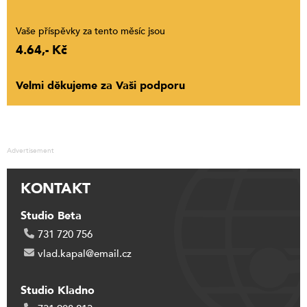
Vaše příspěvky za tento měsíc jsou
4.64,- Kč
Velmi děkujeme za Vaši podporu
Advertisement
KONTAKT
Studio Beta
731 720 756
vlad.kapal@email.cz
Studio Kladno