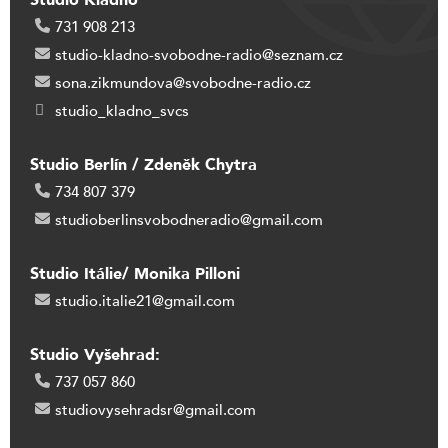
Studio Kladno
731 908 213
studio-kladno-svobodne-radio@seznam.cz
sona.zikmundova@svobodne-radio.cz
studio_kladno_svcs
Studio Berlín / Zdeněk Chytra
734 807 379
studioberlinsvobodneradio@gmail.com
Studio Itálie/ Monika Pilloni
studio.italie21@gmail.com
Studio Vyšehrad:
737 057 860
studiovysehradsr@gmail.com