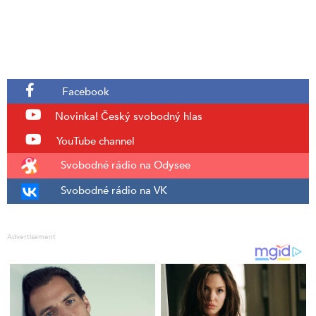
Facebook
Novinka!
Český svobodný hlas
YouTube channel
Svobodné rádio na Odysee
Svobodné rádio na VK
Advertisement