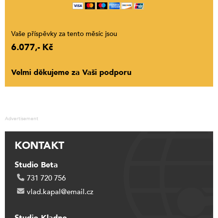
Vaše příspěvky za tento měsíc jsou
6.077,- Kč
Velmi děkujeme za Vaši podporu
Advertisement
KONTAKT
Studio Beta
731 720 756
vlad.kapal@email.cz