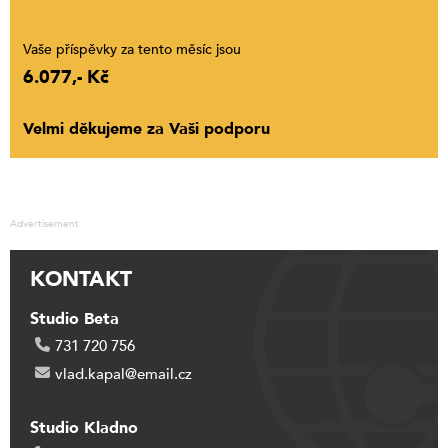
Vaše příspěvky za tento měsíc jsou
6.077,- Kč
Velmi děkujeme za Vaši podporu
Advertisement
KONTAKT
Studio Beta
731 720 756
vlad.kapal@email.cz
Studio Kladno