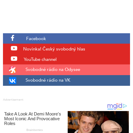
Facebook
Novinka!
Český svobodný hlas
YouTube channel
Svobodné rádio na Odysee
Svobodné rádio na VK
Advertisement