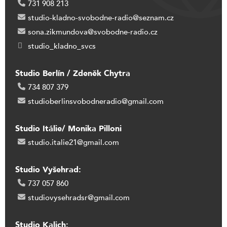
731 908 213
studio-kladno-svobodne-radio@seznam.cz
sona.zikmundova@svobodne-radio.cz
studio_kladno_svcs
Studio Berlín / Zdeněk Chytra
734 807 379
studioberlinsvobodneradio@gmail.com
Studio Itálie/ Monika Pilloni
studio.italie21@gmail.com
Studio Vyšehrad:
737 057 860
studiovysehradsr@gmail.com
Studio Kalich: