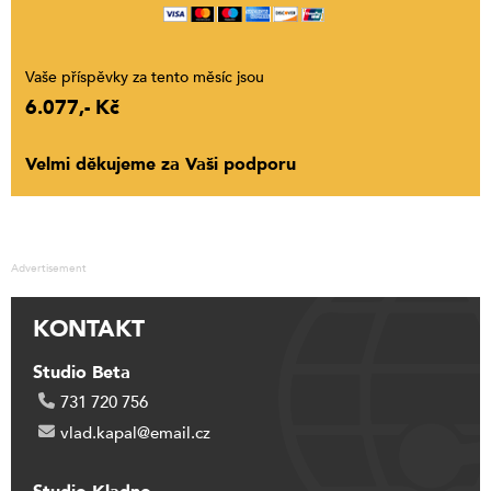
Vaše příspěvky za tento měsíc jsou
6.077,- Kč
Velmi děkujeme za Vaši podporu
Advertisement
KONTAKT
Studio Beta
731 720 756
vlad.kapal@email.cz