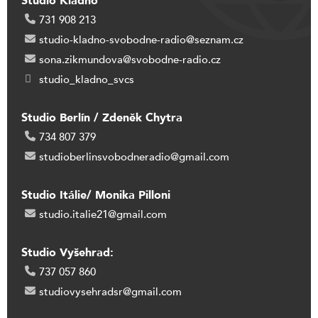
Studio Kladno
731 908 213
studio-kladno-svobodne-radio@seznam.cz
sona.zikmundova@svobodne-radio.cz
studio_kladno_svcs
Studio Berlín / Zdeněk Chytra
734 807 379
studioberlinsvobodneradio@gmail.com
Studio Itálie/ Monika Pilloni
studio.italie21@gmail.com
Studio Vyšehrad:
737 057 860
studiovysehradsr@gmail.com