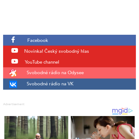
Facebook
Novinka!
Český svobodný hlas
YouTube channel
Svobodné rádio na Odysee
Svobodné rádio na VK
Advertisement