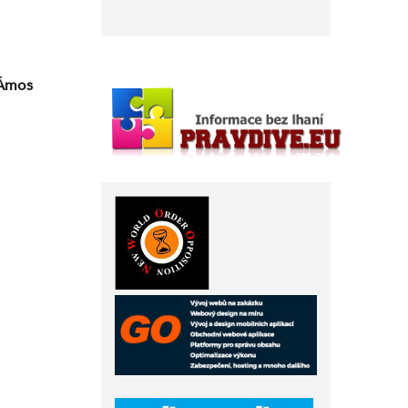
n Ámos