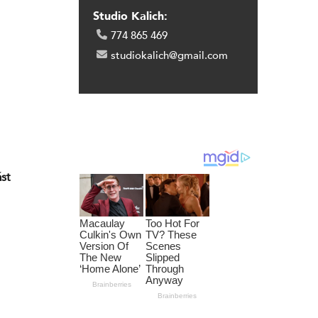
Studio Kalich:
774 865 469
studiokalich@gmail.com
ást