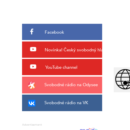
Facebook
Novinka!
Český svobodný hlas
YouTube channel
Svobodné rádio na Odysee
Svobodné rádio na VK
Advertisement