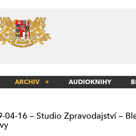
Skip
to
content
ARCHIV
AUDIOKNIHY
B
STUDIO BERLÍN
STUDIO BETA
-04-16 – Studio Zpravodajství – B
STUDIO ITÁLIE
vy
STUDIO KLADNO