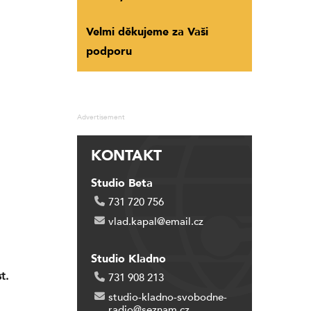
Velmi děkujeme za Vaši
podporu
Advertisement
KONTAKT
Studio Beta
731 720 756
vlad.kapal@email.cz
Studio Kladno
t.
731 908 213
studio-kladno-svobodne-
radio@seznam.cz