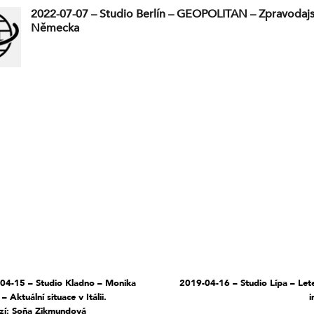
2022-07-07 – Studio Berlín – GEOPOLITAN – Zpravodajst
Německa
04-15 – Studio Kladno – Monika
2019-04-16 – Studio Lípa – Le
i – Aktuální situace v Itálii.
i
zí: Soňa Zikmundová