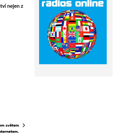
ví nejen z
tem světem
nternetem.