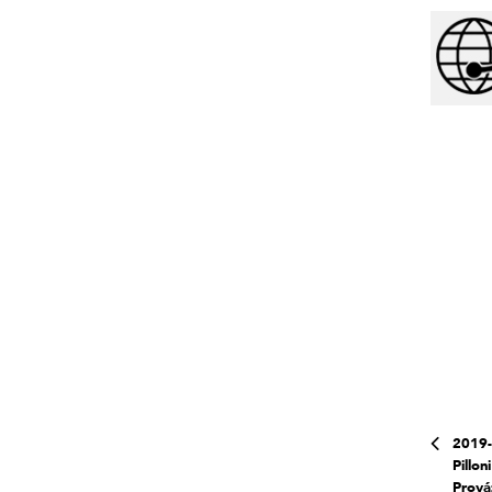
2019-
Pillon
Prová