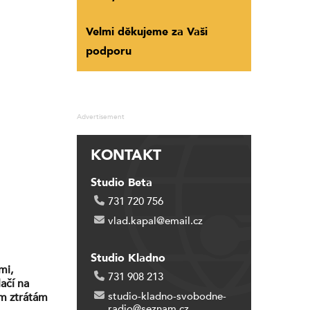
Velmi děkujeme za Vaši
podporu
Advertisement
KONTAKT
Studio Beta
731 720 756
vlad.kapal@email.cz
Studio Kladno
mi,
731 908 213
ačí na
studio-kladno-svobodne-
ým ztrátám
radio@seznam.cz