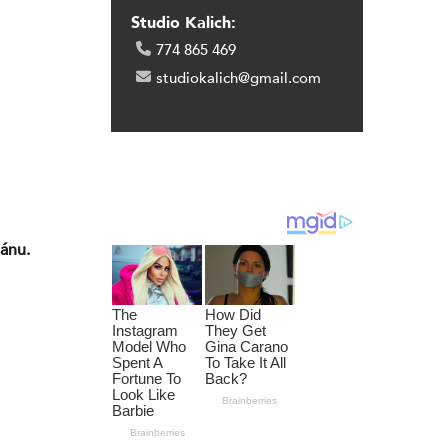
Studio Kalich:
774 865 469
studiokalich@gmail.com
tánu.