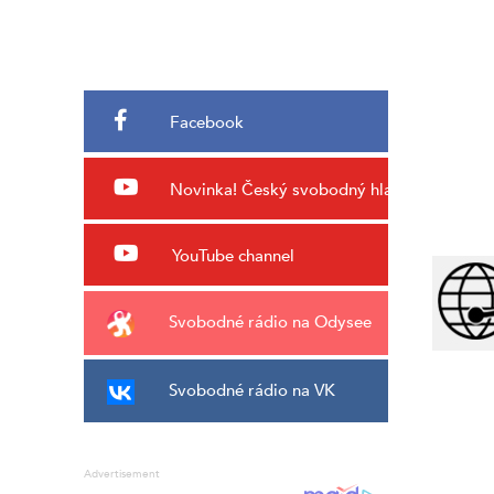
Facebook
Novinka!
Český svobodný hlas
YouTube channel
Svobodné rádio na Odysee
Svobodné rádio na VK
Advertisement