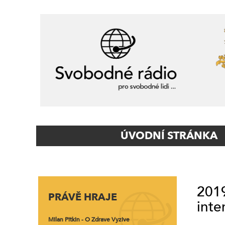
Primary
ÚVODNÍ STRÁNKA
Navigation
2019
PRÁVĚ HRAJE
inte
Milan Pitkin - O Zdrave Vyzive