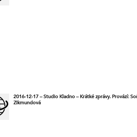
západních tanků. Pokud si Kyjev najme v Sýrii vousáče,
USA vyletí do vzduchu za pakatel. V současné době pro
NATO do jaderného Ruska a svět neví, že je ve třetí svět
Všichni se stali pacifisty. Eurokomise sáhla neposlušn
na eurofondy. Prší, prší, len sa leje (2). Vystoupení euro
Ivana Davida, ve kterém žádá zrušení pomoci bandero
režimu na Ukrajině. Třídíte? – recyklace plastů je jeden v
Zhodnoťte své úspory se středočeským STAN! Plánování
kapitalismu. Plukovník Foltýn tuší, že má na kahánku. K
probůh míříme? Pozitivní příklad, soudruzi, to je náš cíl.
povodních a následcích. Je to úplně k ničemu. Budou př
bez volby?
2016-12-17 – Studio Kladno – Krátké zprávy. Provází: So
Zikmundová