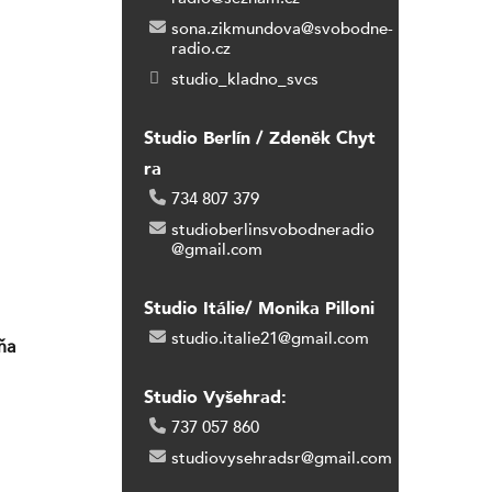
 ambasády
bíhá invaze
sona.zikmundova@svobodne-
ové válce.
radio.cz
ému Maďarsku
studio_kladno_svcs
poslance
vskému
elký švindl.
Studio Berlín / Zdeněk Chyt
 za
ra
am to
 O
734 807 379
íště volby
studioberlinsvobodneradio
@gmail.com
Studio Itálie/ Monika Pilloni
studio.italie21@gmail.com
ňa
Studio Vyšehrad:
737 057 860
studiovysehradsr@gmail.com