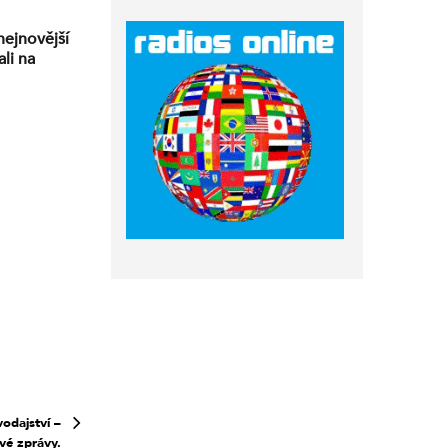
nejnovější
li na
odajství –
vé zprávy.