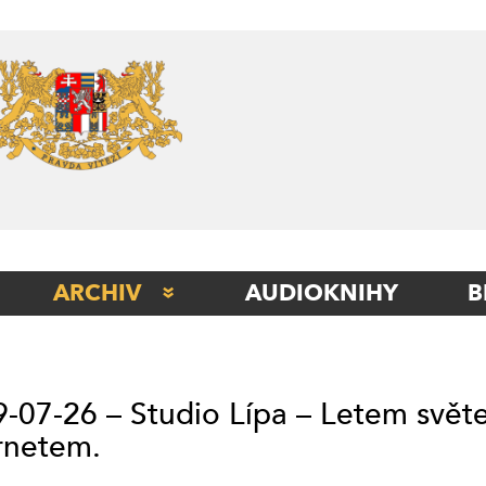
Skip
to
content
ARCHIV
AUDIOKNIHY
B
STUDIO BERLÍN
STUDIO BETA
-07-26 – Studio Lípa – Letem svě
STUDIO ITÁLIE
rnetem.
STUDIO KLADNO