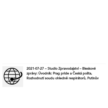
2021-07-27 – Studio Zpravodajství – Bleskové
zprávy: Úvodník: Prag pride a Česká pošta,
Rozhodnutí soudu ohledně respirátorů, Putinův
projev v Dumě, Protiproud: Nežádoucí následky
injekcí proti covidu.