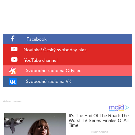
Facebook
Novinka!
Český svobodný hlas
YouTube channel
Svobodné rádio na Odysee
Svobodné rádio na VK
Advertisement