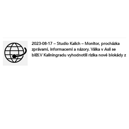
2023-08-17 – Studio Kalich – Monitor, procházka
zprávami, informacemi a názory. Válka v Asii se
blíží.V Kaliningradu vyhodnotili rizika nové blokády z
Baltského moře. Válka je podvod. Je nemožné
možné? Poláci vers. Ukrajina. Jak se postaví premiér
Fiala k „hrdinskému činu“ hanobení státní vlajky I.
Bartošem a spol.? Oni se už fakt zbláznili.