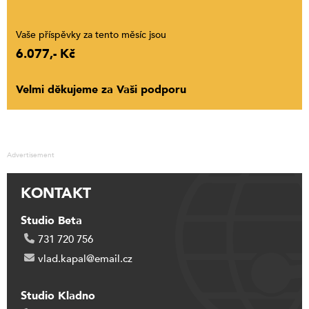
Vaše příspěvky za tento měsíc jsou
6.077,- Kč
Velmi děkujeme za Vaši podporu
Advertisement
KONTAKT
Studio Beta
731 720 756
vlad.kapal@email.cz
Studio Kladno