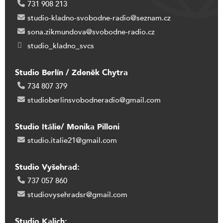
731 908 213
studio-kladno-svobodne-radio@seznam.cz
sona.zikmundova@svobodne-radio.cz
studio_kladno_svcs
Studio Berlín / Zdeněk Chytra
734 807 379
studioberlinsvobodneradio@gmail.com
Studio Itálie/ Monika Pilloni
studio.italie21@gmail.com
Studio Vyšehrad:
737 057 860
studiovysehradsr@gmail.com
Studio Kalich: