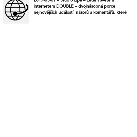
2017-03-01 – Studio Lípa – Letem světem
internetem DOUBLE – dvojnásobná porce
nejnovějších událostí, názorů a komentářů, které
jsme pro vás vyhledali na internetu