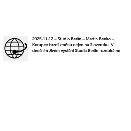
2025-11-12 – Studio Berlín – Martin Benko –
Korupce brzdí změnu nejen na Slovensku. V
dnešním živém vysílání Studia Berlín rozebíráme
aktuální dění na Slovensku a v Evropské unii.
Premiér Robert Fico čelí tvrdé kritice liberálních
médií i opozice, zatímco prosazuje suverénní a
pragmatickou politiku, která odmítá další
vyzbrojování Ukrajiny a varuje před konfiskací
ruského majetku, jež by podle něj jen prodloužila
válku. Spolu s Martinem Benkem se podíváme na
to, proč se Slovensko ocitlo pod tlakem Bruselu, jak
vznikají kauzy kolem tzv. „falešných penzionů“,
vyšetřování OLAF a proč jsou tyto případy
využívány jako politické nástroje proti Ficově vládě.
Probereme i aféru z Popradu, kde Fico čelil odporu
části studentů, jeho rozhodnutí svolat vládu na 17.