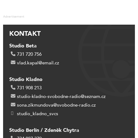
Advertisement
KONTAKT
Studio Beta
731 720 756
vlad.kapal@email.cz
Studio Kladno
731 908 213
studio-kladno-svobodne-radio@seznam.cz
sona.zikmundova@svobodne-radio.cz
studio_kladno_svcs
Studio Berlín / Zdeněk Chytra