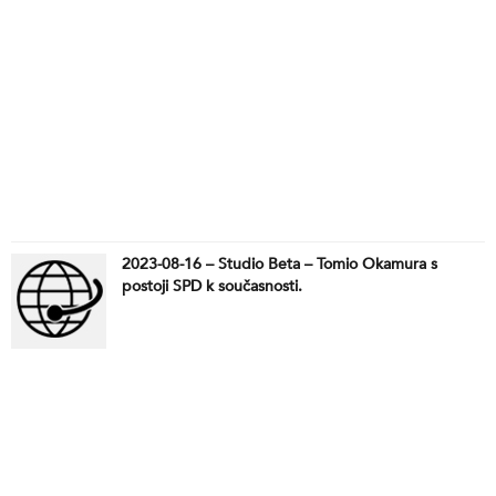
listopadu, stejně jako nehodu vlaků u Pezinku, která
ukázala problémy slovenské infrastruktury. A v
neposlední řadě otevřeme i kauzu „Purgatory“,
která se dotýká propojení bývalého vedení policie a
politických elit, a kterou média používají k útokům
na současnou vládu.
2023-08-16 – Studio Beta – Tomio Okamura s
postoji SPD k současnosti.