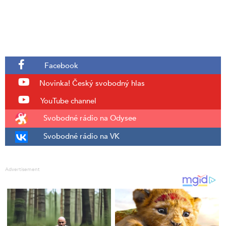
Facebook
Novinka!
Český svobodný hlas
YouTube channel
Svobodné rádio na Odysee
Svobodné rádio na VK
Advertisement