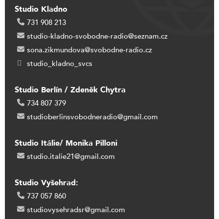
Studio Kladno
731 908 213
studio-kladno-svobodne-radio@seznam.cz
sona.zikmundova@svobodne-radio.cz
studio_kladno_svcs
Studio Berlín / Zdeněk Chytra
734 807 379
studioberlinsvobodneradio@gmail.com
Studio Itálie/ Monika Pilloni
studio.italie21@gmail.com
Studio Vyšehrad:
737 057 860
studiovysehradsr@gmail.com