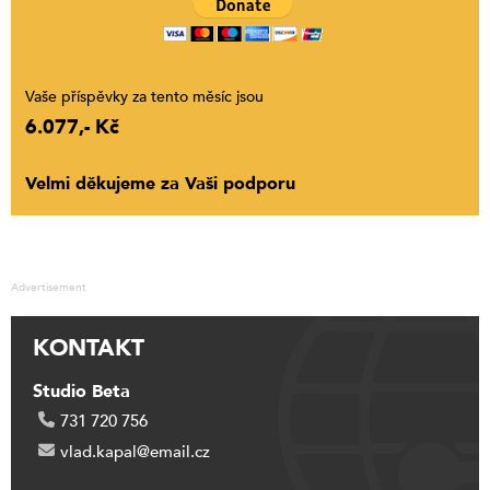
Vaše příspěvky za tento měsíc jsou
6.077,- Kč
Velmi děkujeme za Vaši podporu
Advertisement
KONTAKT
Studio Beta
731 720 756
vlad.kapal@email.cz