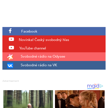
Facebook
Novinka!
Český svobodný hlas
YouTube channel
Svobodné rádio na Odysee
Svobodné rádio na VK
Advertisement