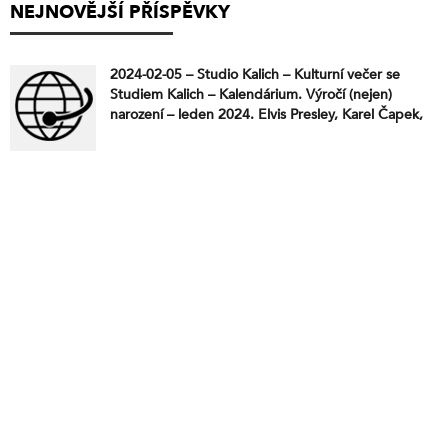
NEJNOVĚJŠÍ PŘÍSPĚVKY
2024-02-05 – Studio Kalich – Kulturní večer se
Studiem Kalich – Kalendárium. Výročí (nejen)
narození – leden 2024. Elvis Presley, Karel Čapek,
Barákova komise, Ladislav Vodička, Michal Tučný,
Ester Kočičková, František Bublan, Dana Němcová,
Jana Kratochvílová, David Prachař, Marek Dusil,
Fráňa Šrámek, Jiří Štaidl, Petr Eben, Charlie
Soukup, Pavel Wonka a Pavel Klikar.