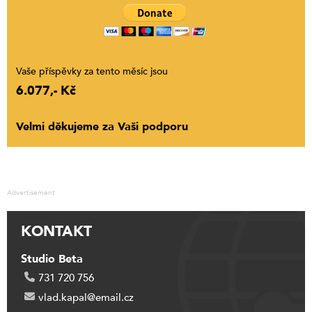
Vaše příspěvky za tento měsíc jsou
6.077,- Kč
Velmi děkujeme za Vaši podporu
Advertisement
KONTAKT
Studio Beta
731 720 756
vlad.kapal@email.cz