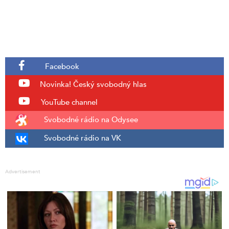
Facebook
Novinka!
Český svobodný hlas
YouTube channel
Svobodné rádio na Odysee
Svobodné rádio na VK
Advertisement