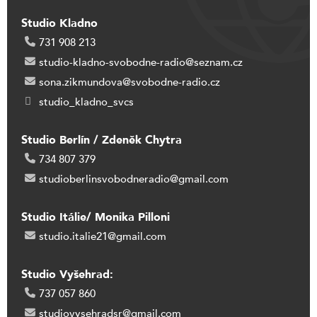
Studio Kladno
731 908 213
studio-kladno-svobodne-radio@seznam.cz
sona.zikmundova@svobodne-radio.cz
studio_kladno_svcs
Studio Berlín / Zdeněk Chytra
734 807 379
studioberlinsvobodneradio@gmail.com
Studio Itálie/ Monika Pilloni
studio.italie21@gmail.com
Studio Vyšehrad:
737 057 860
studiovysehradsr@gmail.com