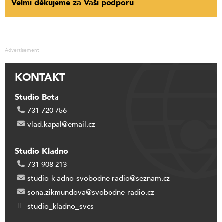
Velmi děkujeme za Vaši podporu
Advertisement
KONTAKT
Studio Beta
731 720 756
vlad.kapal@email.cz
Studio Kladno
731 908 213
studio-kladno-svobodne-radio@seznam.cz
sona.zikmundova@svobodne-radio.cz
studio_kladno_svcs