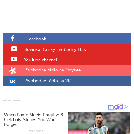
Facebook
Novinka!
Český svobodný hlas
YouTube channel
Svobodné rádio na Odysee
Svobodné rádio na VK
Advertisement