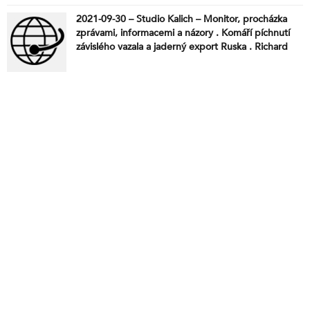
2021-09-30 – Studio Kalich – Monitor, procházka
zprávami, informacemi a názory . Komáří píchnutí
závislého vazala a jaderný export Ruska . Richard
Gere podporuje vraždění, znásilňování, loupeže .
Klimaalarmisté mají náhradnici za Gretu . Časy jsou
zlé, Kamile . Další lidové vítězství . Jen krátce .
Drancování republiky na plné obrátky .