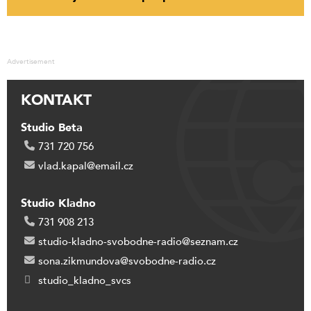
Advertisement
KONTAKT
Studio Beta
731 720 756
vlad.kapal@email.cz
Studio Kladno
731 908 213
studio-kladno-svobodne-radio@seznam.cz
sona.zikmundova@svobodne-radio.cz
studio_kladno_svcs