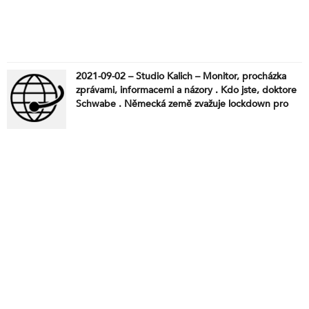
2021-09-02 – Studio Kalich – Monitor, procházka
zprávami, informacemi a názory . Kdo jste, doktore
Schwabe . Německá země zvažuje lockdown pro
neočkované . Austrálie: očkování dětí na stadionu .
Při protestu v Bratislavě, policie použila varovné
výstřely . Zlevnění před Vánoci nečekejte . Úředníci
se hádají kvůli lidem, kteří už 30 let nepracují . Den
svobodné mobility 2021 . Emisní norma Euro 7
znamená konec levných aut . Že by nekorektní
fejeton? Něco z Bundestagu