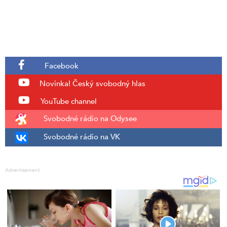
Facebook
Novinka!
Český svobodný hlas
YouTube channel
Svobodné rádio na Odysee
Svobodné rádio na VK
Advertisement