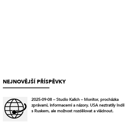
NEJNOVĚJŠÍ PŘÍSPĚVKY
2025-09-08 – Studio Kalich – Monitor, procházka
zprávami, informacemi a názory. USA neztratily Indii
s Ruskem, ale možnost rozdělovat a vládnout.
Evropa: americká kořist od roku 1945 – Od
osvobození k vazalství. Afrika – století koloniálního