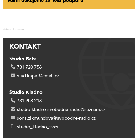
Velmi děkujeme za Vaši podporu
Advertisement
KONTAKT
Studio Beta
731 720 756
vlad.kapal@email.cz
Studio Kladno
731 908 213
studio-kladno-svobodne-radio@seznam.cz
sona.zikmundova@svobodne-radio.cz
studio_kladno_svcs