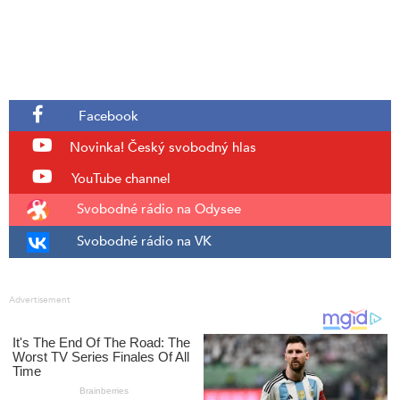
Facebook
Novinka!
Český svobodný hlas
YouTube channel
Svobodné rádio na Odysee
Svobodné rádio na VK
Advertisement