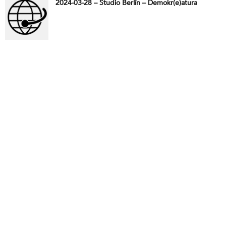
2024-03-28 – Studio Berlín – Demokr(e)atura