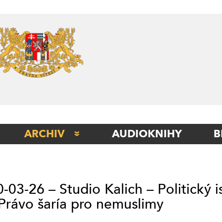
Skip
to
content
ARCHIV
AUDIOKNIHY
B
STUDIO BERLÍN
STUDIO BETA
-03-26 – Studio Kalich – Politický 
STUDIO ITÁLIE
Právo šaría pro nemuslimy
STUDIO KLADNO