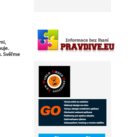
mi,
uje.
ů. Svěřme
ropagandu
čtverníka“.