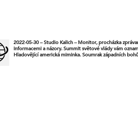
2022-05-30 – Studio Kalich – Monitor, procházka zpráva
informacemi a názory. Summit světové vlády vám oznam
Hladovějící americká miminka. Soumrak západních boh
naše životy policejním hrdinům. Disney spustil další p
LGBTQ a útočí tak na malé děti. 2x krátce. Putin má už „
Norsko změnilo oficiální název Běloruska.