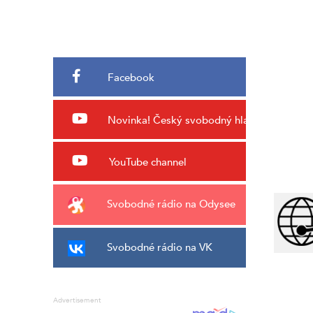
Facebook
Novinka!
Český svobodný hlas
YouTube channel
Svobodné rádio na Odysee
Svobodné rádio na VK
Advertisement