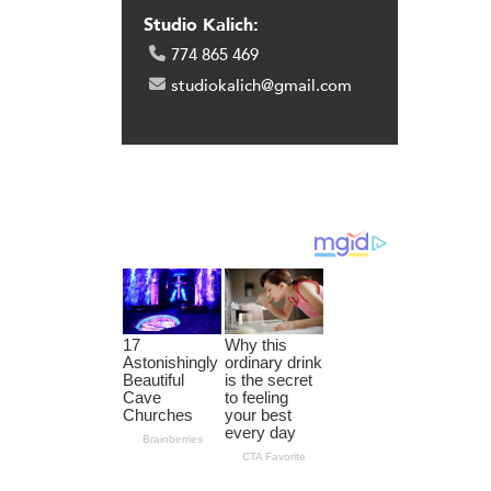
Studio Kalich:
774 865 469
studiokalich@gmail.com