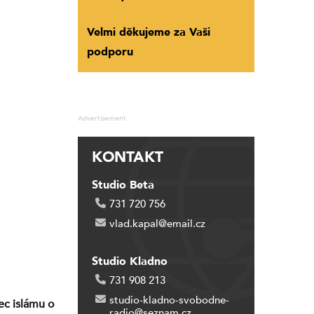
Velmi děkujeme za Vaši
podporu
Advertisement
KONTAKT
Studio Beta
731 720 756
vlad.kapal@email.cz
Studio Kladno
731 908 213
studio-kladno-svobodne-
ec islámu o
radio@seznam.cz