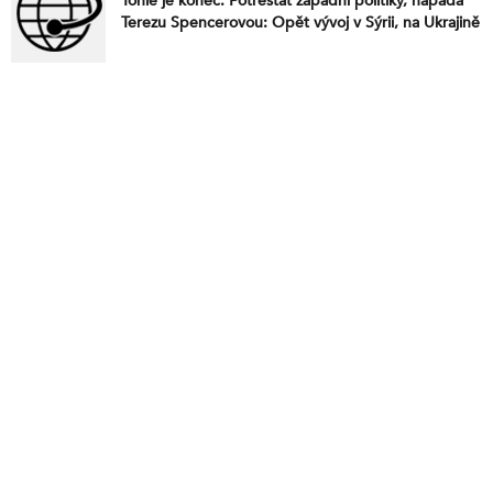
Tohle je konec. Potrestat západní politiky, napadá
Terezu Spencerovou: Opět vývoj v Sýrii, na Ukrajině
či mezi Ruskem a USA, o kterém se nepíše