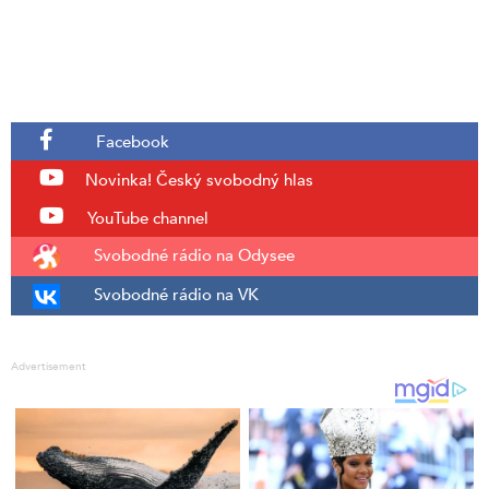
Facebook
Novinka!
Český svobodný hlas
YouTube channel
Svobodné rádio na Odysee
Svobodné rádio na VK
Advertisement