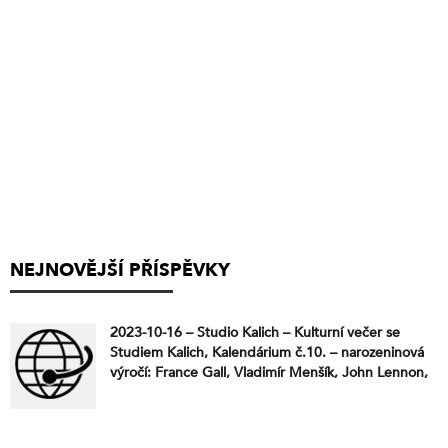
NEJNOVĚJŠÍ PŘÍSPĚVKY
2023-10-16 – Studio Kalich – Kulturní večer se
Studiem Kalich, Kalendárium č.10. – narozeninová
výročí: France Gall, Vladimír Menšík, John Lennon,
Luděk Nekuda, Ondřej Havelka, Luděk Hulan, Rick
Parfitt (Status Quo), Dave Vanian (The Damned),
Karel Černoch, Boris Arichtev (První Republika),