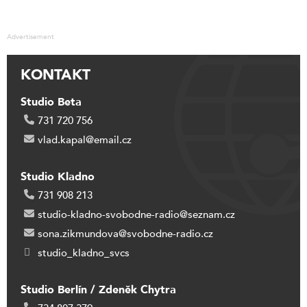
Advertisement
KONTAKT
Studio Beta
731 720 756
vlad.kapal@email.cz
Studio Kladno
731 908 213
studio-kladno-svobodne-radio@seznam.cz
sona.zikmundova@svobodne-radio.cz
studio_kladno_svcs
Studio Berlín / Zdeněk Chytra