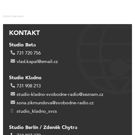
Advertisement
KONTAKT
Studio Beta
731 720 756
vlad.kapal@email.cz
Studio Kladno
731 908 213
studio-kladno-svobodne-radio@seznam.cz
sona.zikmundova@svobodne-radio.cz
studio_kladno_svcs
Studio Berlín / Zdeněk Chytra