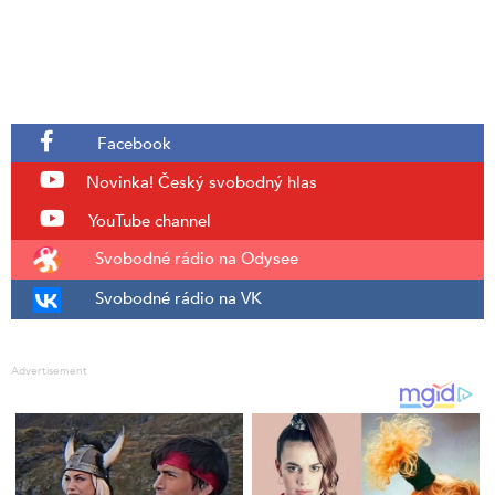
Facebook
Novinka!
Český svobodný hlas
YouTube channel
Svobodné rádio na Odysee
Svobodné rádio na VK
Advertisement