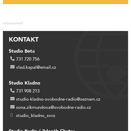
Advertisement
KONTAKT
Studio Beta
731 720 756
vlad.kapal@email.cz
Studio Kladno
731 908 213
studio-kladno-svobodne-radio@seznam.cz
sona.zikmundova@svobodne-radio.cz
studio_kladno_svcs