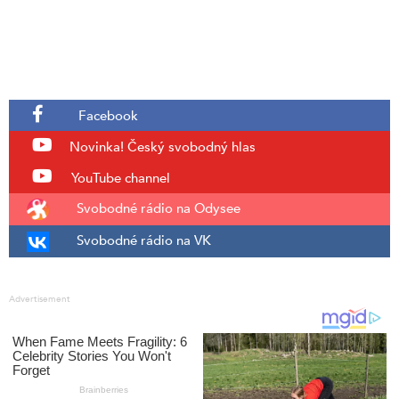
Facebook
Novinka!
Český svobodný hlas
YouTube channel
Svobodné rádio na Odysee
Svobodné rádio na VK
Advertisement