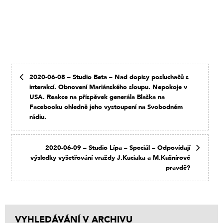
2020-06-08 – Studio Beta – Nad dopisy posluchačů s
interakcí. Obnovení Mariánského sloupu. Nepokoje v
USA. Reakce na příspěvek generála Blaška na
Facebooku ohledně jeho vystoupení na Svobodném
rádiu.
2020-06-09 – Studio Lípa – Speciál – Odpovídají
výsledky vyšetřování vraždy J.Kuciaka a M.Kušnírové
pravdě?
VYHLEDÁVÁNÍ V ARCHIVU