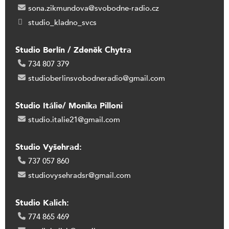
sona.zikmundova@svobodne-radio.cz
studio_kladno_svcs
Studio Berlín / Zdeněk Chytra
734 807 379
studioberlinsvobodneradio@gmail.com
Studio Itálie/ Monika Pilloni
studio.italie21@gmail.com
Studio Vyšehrad:
737 057 860
studiovysehradsr@gmail.com
Studio Kalich:
774 865 469