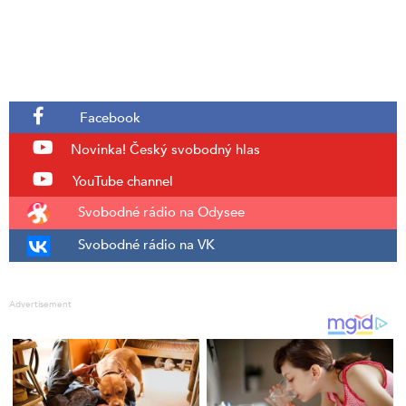
Facebook
Novinka!
Český svobodný hlas
YouTube channel
Svobodné rádio na Odysee
Svobodné rádio na VK
Advertisement