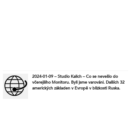
2024-01-09 – Studio Kalich – Co se nevešlo do
včerejšího Monitoru. Byli jsme varováni. Dalších 32
amerických základen v Evropě v blízkosti Ruska.
Vláda využívá řízený chaos k udržení moci. Jenom
krátce to, co jsem posbíral netu. Ministryně
Černochová a důvod pro její okamžitý odchod do
penze. Ideologie versus sport a realita. Nápad s
eurem.