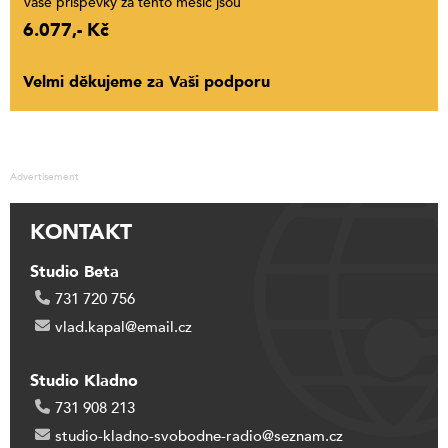
Vaše příspěvky za tento měsíc jsou
6.077,- Kč
Velmi děkujeme za Vaši podporu
Advertisement
KONTAKT
Studio Beta
731 720 756
vlad.kapal@email.cz
Studio Kladno
731 908 213
studio-kladno-svobodne-radio@seznam.cz