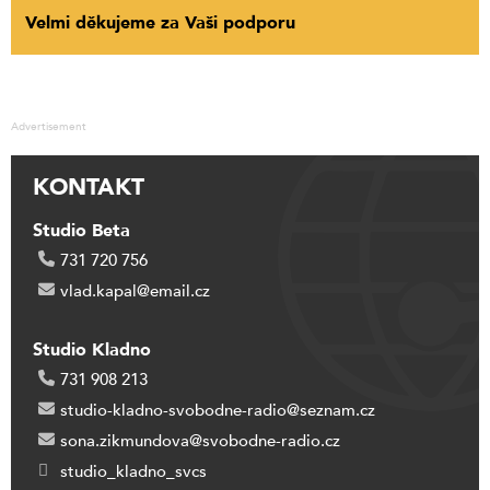
Velmi děkujeme za Vaši podporu
Advertisement
KONTAKT
Studio Beta
731 720 756
vlad.kapal@email.cz
Studio Kladno
731 908 213
studio-kladno-svobodne-radio@seznam.cz
sona.zikmundova@svobodne-radio.cz
studio_kladno_svcs