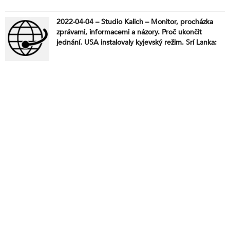
2022-04-04 – Studio Kalich – Monitor, procházka
zprávami, informacemi a názory. Proč ukončit
jednání. USA instalovaly kyjevský režim. Srí Lanka:
zákaz vycházení a zablokovvání sociálních médií
uprostřed protestů. Neviditelnou ruku trhu
doprovází neviditelná vláda. Proč jaderná válka na
Ukrajině nebude. Lukačovič a sto milionů. Totální
zdražení potravin. Válka začala: Putin tvrdě
odpověděl Západu na útoky. Maďarské volby.
Ztráty majetku kvůli Fialovi?