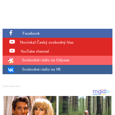
Facebook
Novinka!
Český svobodný hlas
YouTube channel
Svobodné rádio na Odysee
Svobodné rádio na VK
Advertisement