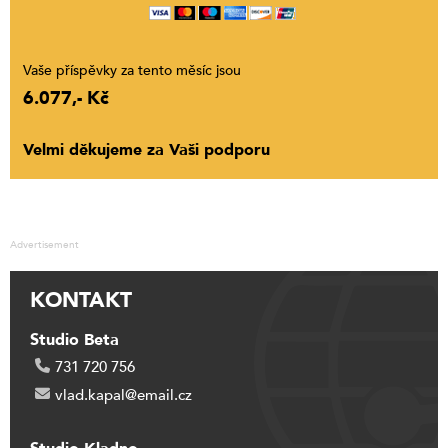
Vaše příspěvky za tento měsíc jsou
6.077,- Kč
Velmi děkujeme za Vaši podporu
Advertisement
KONTAKT
Studio Beta
731 720 756
vlad.kapal@email.cz