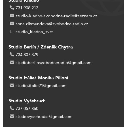
Studio Kladno
731 908 213
studio-kladno-svobodne-radio@seznam.cz
sona.zikmundova@svobodne-radio.cz
studio_kladno_svcs
Studio Berlín / Zdeněk Chytra
734 807 379
studioberlinsvobodneradio@gmail.com
Studio Itálie/ Monika Pilloni
studio.italie21@gmail.com
Studio Vyšehrad:
737 057 860
studiovysehradsr@gmail.com