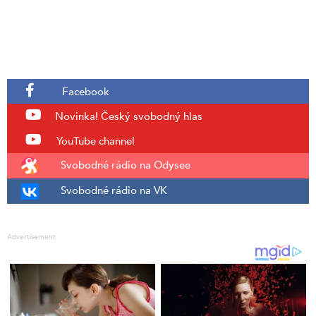
Facebook
Novinka!
Český svobodný hlas
YouTube channel
Svobodné rádio na Odysee
Svobodné rádio na VK
Advertisement