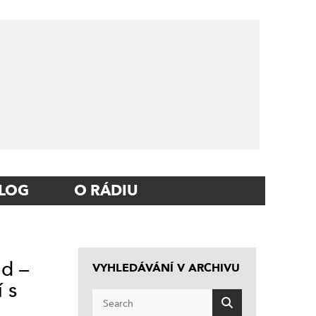
LOG
O RÁDIU
ud –
VYHLEDÁVÁNÍ V ARCHIVU
 s