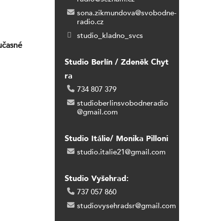
sona.zikmundova@svobodne-
radio.cz
studio_kladno_svcs
oučasné
Studio Berlín / Zdeněk Chyt
ra
734 807 379
studioberlinsvobodneradio
@gmail.com
Studio Itálie/ Monika Pilloni
studio.italie21@gmail.com
Studio Vyšehrad:
737 057 860
studiovysehradsr@gmail.com