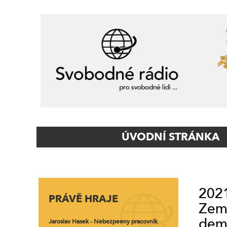
Primary
ÚVODNÍ STRÁNKA
Navigation
2021
PRÁVĚ HRAJE
Zema
demo
Jaroslav Hasek - Nebezpeeny pracovnik