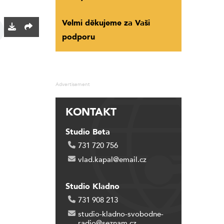
Velmi děkujeme za Vaši
podporu
Advertisement
KONTAKT
Studio Beta
731 720 756
vlad.kapal@email.cz
Studio Kladno
731 908 213
studio-kladno-svobodne-
radio@seznam.cz