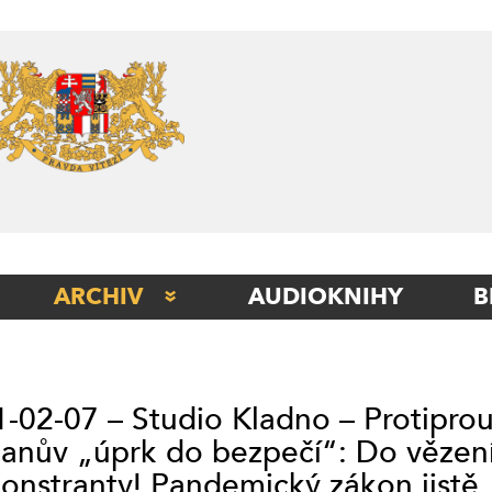
Skip
to
content
ARCHIV
AUDIOKNIHY
B
STUDIO BERLÍN
STUDIO BETA
-02-07 – Studio Kladno – Protipro
STUDIO ITÁLIE
nův „úprk do bezpečí“: Do vězení
STUDIO KLADNO
nstranty! Pandemický zákon jistě