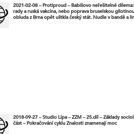
2021-02-08 – Protiproud – Babišovo neřešitelné dilema
rady a ruská vakcína, nebo poprava bruselskou gilotinou
obluda z Brna opět uštkla český stát. Nudle v bandě a li
vzpoury. Jsou to ale paradoxy. Ještě můžeme vyhrát!
2018-09-27 – Studio Lípa – ZZM – 25.díl – Základy sociol
část – Pokračování cyklu Znalosti znamenají moc