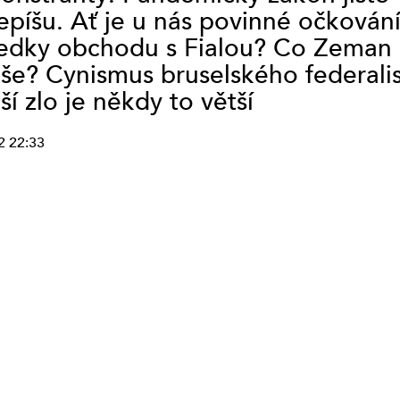
píšu. Ať je u nás povinné očkování
STUDIO VYŠEHRAD
edky obchodu s Fialou? Co Zeman 
STUDIO KALICH
še? Cynismus bruselského federalis
OSTATNÍ
STUDIO LÍPA PRAHA
í zlo je někdy to větší
(VYSÍLÁNÍ
UKONČENO)
2 22:33
SERVISNÍ STUDIO
(VYSÍLÁNÍ
UKONČENO)
TAPIN RADIO
(VYSÍLÁNÍ
UKONČENO)
SERVISNÍ STUDIO
PROSTĚJOV