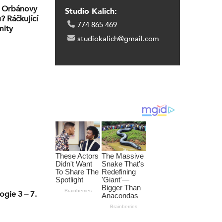
: Orbánovy
Studio Kalich:
? Ráčkující
774 865 469
mity
studiokalich@gmail.com
ogie 3 – 7.