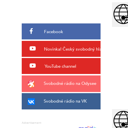
Facebook
Novinka!
Český svobodný hlas
YouTube channel
Svobodné rádio na Odysee
Svobodné rádio na VK
Advertisement