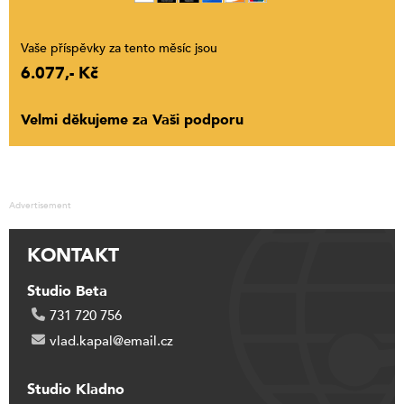
Vaše příspěvky za tento měsíc jsou
6.077,- Kč
Velmi děkujeme za Vaši podporu
Advertisement
KONTAKT
Studio Beta
731 720 756
vlad.kapal@email.cz
Studio Kladno