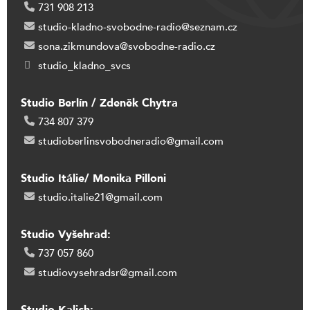
731 908 213
studio-kladno-svobodne-radio@seznam.cz
sona.zikmundova@svobodne-radio.cz
studio_kladno_svcs
Studio Berlín / Zdeněk Chytra
734 807 379
studioberlinsvobodneradio@gmail.com
Studio Itálie/ Monika Pilloni
studio.italie21@gmail.com
Studio Vyšehrad:
737 057 860
studiovysehradsr@gmail.com