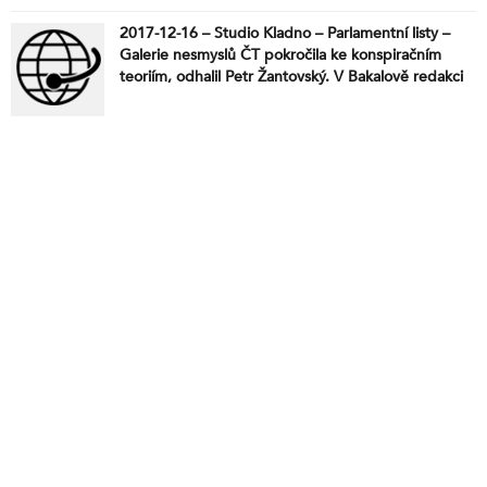
2017-12-16 – Studio Kladno – Parlamentní listy –
Galerie nesmyslů ČT pokročila ke konspiračním
teoriím, odhalil Petr Žantovský. V Bakalově redakci
jsou ale dál, tam jedou tvrdou propagandu přesně
podle Orwella