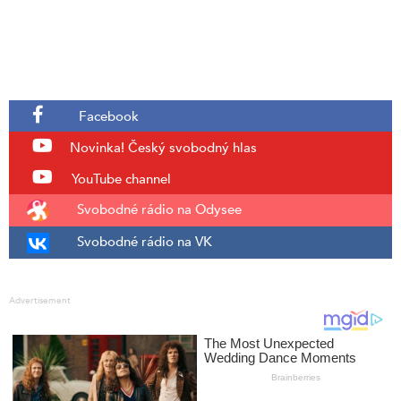
Facebook
Novinka!
Český svobodný hlas
YouTube channel
Svobodné rádio na Odysee
Svobodné rádio na VK
Advertisement