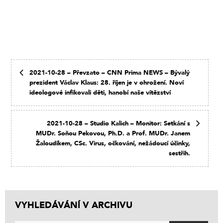
2021-10-28 – Převzato – CNN Prima NEWS – Bývalý
prezident Václav Klaus: 28. říjen je v ohrožení. Noví
ideologové infikovali děti, hanobí naše vítězství
2021-10-28 – Studio Kalich – Monitor: Setkání s
MUDr. Soňou Pekovou, Ph.D. a Prof. MUDr. Janem
Žaloudíkem, CSc. Virus, očkování, nežádoucí účinky,
sestřih.
VYHLEDÁVÁNÍ V ARCHIVU