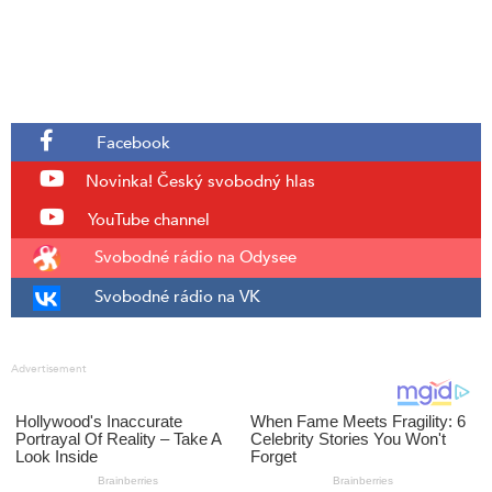
Facebook
Novinka!
Český svobodný hlas
YouTube channel
Svobodné rádio na Odysee
Svobodné rádio na VK
Advertisement