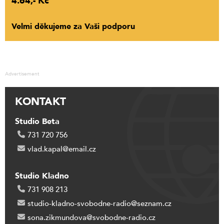
4.64,- Kč
Velmi děkujeme za Vaši podporu
Advertisement
KONTAKT
Studio Beta
731 720 756
vlad.kapal@email.cz
Studio Kladno
731 908 213
studio-kladno-svobodne-radio@seznam.cz
sona.zikmundova@svobodne-radio.cz