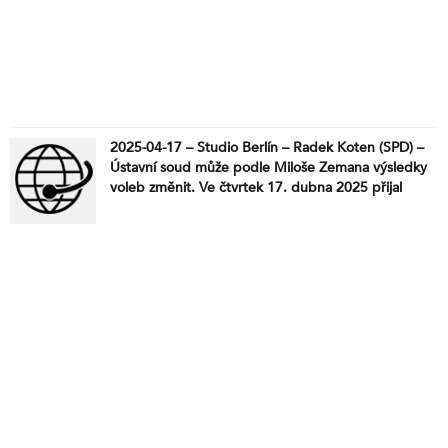
2025-04-17 – Studio Berlín – Radek Koten (SPD) –
Ústavní soud může podle Miloše Zemana výsledky
voleb změnit. Ve čtvrtek 17. dubna 2025 přijal
pozvání do Studia Berlín poslanec SPD Radek
Koten. Diskutovali jsme o výrocích Miloše Zemana k
Ústavnímu soudu, tlaku Německa na dodávky
zbraní Ukrajině, a skryté migrační politice EU. Došlo
i na diplomatický diktát Bruselu a budoucnost
vztahů mezi Evropou a USA. Bez cenzury, bez filtrů
– mluvili jsme nahlas o tom, co jiní jen šeptají.