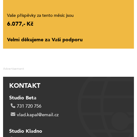
Vaše příspěvky za tento měsíc jsou
6.077,- Kč
Velmi děkujeme za Vaši podporu
Advertisement
KONTAKT
Studio Beta
731 720 756
vlad.kapal@email.cz
Studio Kladno