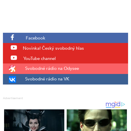
Facebook
Novinka!
Český svobodný hlas
YouTube channel
Svobodné rádio na Odysee
Svobodné rádio na VK
Advertisement