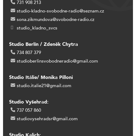
731 908 213
studio-kladno-svobodne-radio@seznam.cz
sona.zikmundova@svobodne-radio.cz
studio_kladno_svcs
Studio Berlín / Zdeněk Chytra
734 807 379
studioberlinsvobodneradio@gmail.com
Studio Itálie/ Monika Pilloni
studio.italie21@gmail.com
Studio Vyšehrad:
737 057 860
studiovysehradsr@gmail.com
Studio Kalich: