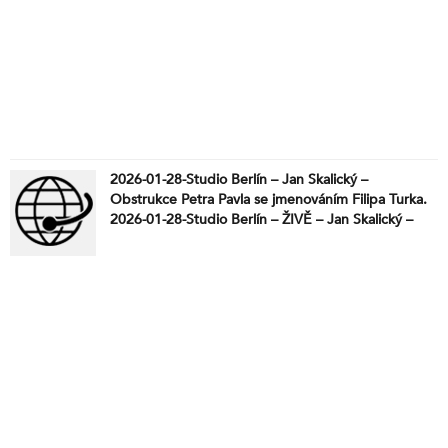
2026-01-28-Studio Berlín – Jan Skalický –
Obstrukce Petra Pavla se jmenováním Filipa Turka.
2026-01-28-Studio Berlín – ŽIVĚ – Jan Skalický –
Obstrukce Petra Pavla se jmenováním Filipa Turka
Pozvání přijal… Jan Skalický – Obstrukce Petra
Pavla se jmenováním Filipa Turka V dnešním živém
vysílání se věnujeme ostře sledovanému
politickému sporu, který vznikl po odmítnutí
jmenování Filipa Turka do vládní funkce
prezidentem Petrem Pavlem. Rozebíráme roli Petra
Macinky, zveřejněné SMS, otázku politického
nátlaku a zapojení poradního okruhu Pražského
hradu včetně Petra Koláře. Součástí diskuse jsou
také zásadní legislativní změny platné od 1. ledna