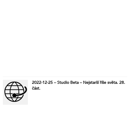
2026 – nový zákon o zbraních, nový zákon o munici
a praktické dopady paragrafu § 318a trestního
zákoníku o neoprávněném ozbrojování. V širším
kontextu se dotýkáme tématu tvrdého střetu
klasického imperialismu s imperialismem 2.0,
mediálního nálepkování nepohodlných osob a
aktuálních nepokojů v Minneapolis, které jsou
dávána do souvislosti s organizovaným politickým
aktivismem a reakcí státních institucí.
2022-12-25 – Studio Beta – Nejstarší říše světa. 28.
část.