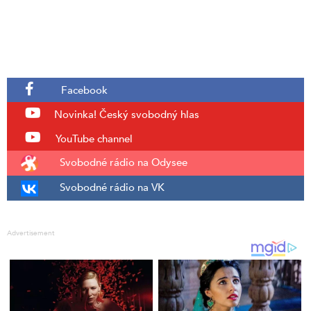
Facebook
Novinka!
Český svobodný hlas
YouTube channel
Svobodné rádio na Odysee
Svobodné rádio na VK
Advertisement