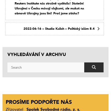
Reuters Institute nás strašně vyděsila! Stateční
Ukrajinci v Česku mávají vlajkami, ale makat na
obnově Ukrajiny jsou líní! Proč jsme zticha?
2022-06-16 – Studio Kalich – Politický islám 8.4
VYHLEDÁVÁNÍ V ARCHIVU
PROSÍME PODPOŘTE NÁS
Zřizovatel
Spolek Svobodné rádio, z. s.