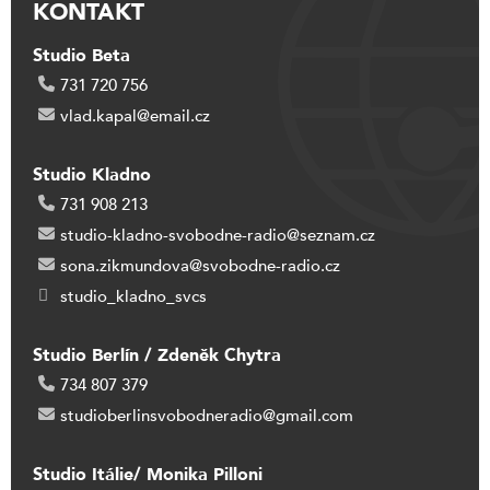
KONTAKT
Studio Beta
731 720 756
vlad.kapal@email.cz
Studio Kladno
731 908 213
studio-kladno-svobodne-radio@seznam.cz
sona.zikmundova@svobodne-radio.cz
studio_kladno_svcs
Studio Berlín / Zdeněk Chytra
734 807 379
studioberlinsvobodneradio@gmail.com
Studio Itálie/ Monika Pilloni