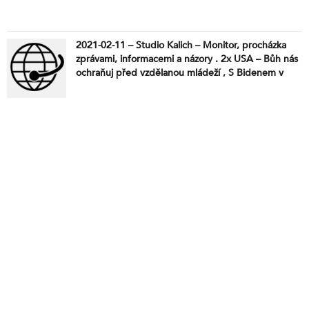
2021-02-11 – Studio Kalich – Monitor, procházka
zprávami, informacemi a názory . 2x USA – Bůh nás
ochraňuj před vzdělanou mládeží , S Bidenem v
Bílém domě , Krátké zpravodajství odevšad ,
Doktorka Peková říká