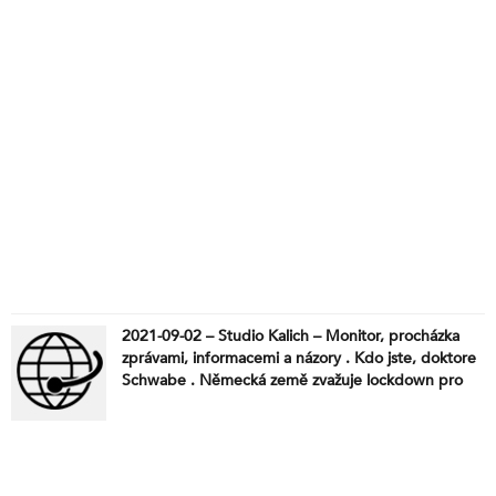
2021-09-02 – Studio Kalich – Monitor, procházka
zprávami, informacemi a názory . Kdo jste, doktore
Schwabe . Německá země zvažuje lockdown pro
neočkované . Austrálie: očkování dětí na stadionu .
Při protestu v Bratislavě, policie použila varovné
výstřely . Zlevnění před Vánoci nečekejte . Úředníci
se hádají kvůli lidem, kteří už 30 let nepracují . Den
svobodné mobility 2021 . Emisní norma Euro 7