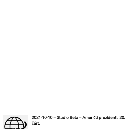
znamená konec levných aut . Že by nekorektní
fejeton? Něco z Bundestagu
2021-10-10 – Studio Beta – Američtí prezidenti. 20.
část.