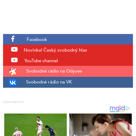
Facebook
Novinka!
Český svobodný hlas
YouTube channel
Svobodné rádio na Odysee
Svobodné rádio na VK
Advertisement