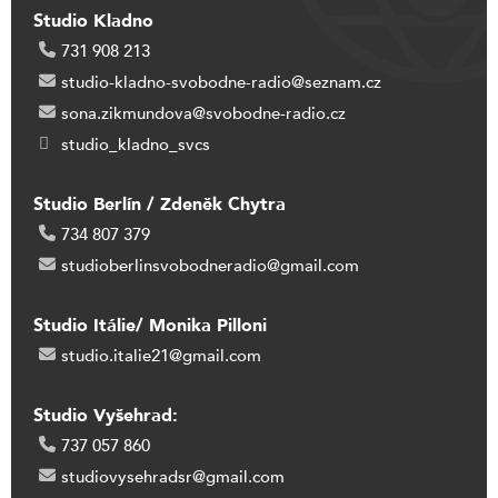
Studio Kladno
731 908 213
studio-kladno-svobodne-radio@seznam.cz
sona.zikmundova@svobodne-radio.cz
studio_kladno_svcs
Studio Berlín / Zdeněk Chytra
734 807 379
studioberlinsvobodneradio@gmail.com
Studio Itálie/ Monika Pilloni
studio.italie21@gmail.com
Studio Vyšehrad:
737 057 860
studiovysehradsr@gmail.com