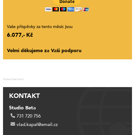
Vaše příspěvky za tento měsíc jsou
6.077,- Kč
Velmi děkujeme za Vaši podporu
Advertisement
KONTAKT
Studio Beta
731 720 756
vlad.kapal@email.cz