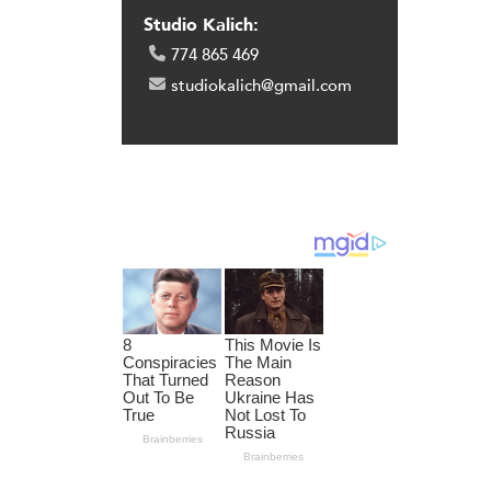
Studio Kalich:
774 865 469
studiokalich@gmail.com