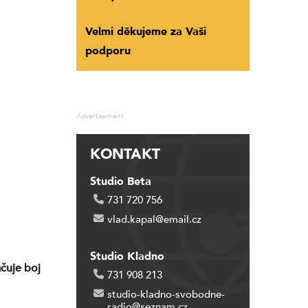
Velmi děkujeme za Vaši
podporu
Advertisement
KONTAKT
Studio Beta
731 720 756
vlad.kapal@email.cz
Studio Kladno
ačuje boj
731 908 213
studio-kladno-svobodne-
radio@seznam.cz