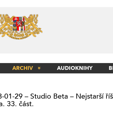
Skip
to
content
ARCHIV
AUDIOKNIHY
B
STUDIO BERLÍN
STUDIO BETA
-01-29 – Studio Beta – Nejstarší ří
STUDIO ITÁLIE
a. 33. část.
STUDIO KLADNO