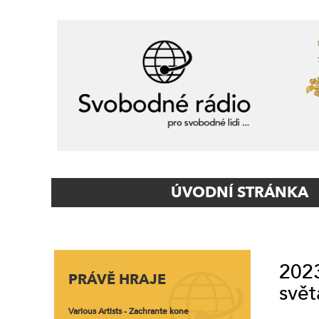
Primary
ÚVODNÍ STRÁNKA
Navigation
2023
PRÁVĚ HRAJE
svět
Various Artists - Zachrante kone