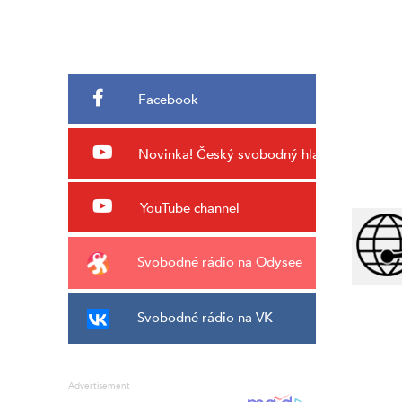
Facebook
Novinka!
Český svobodný hlas
YouTube channel
Svobodné rádio na Odysee
Svobodné rádio na VK
Advertisement