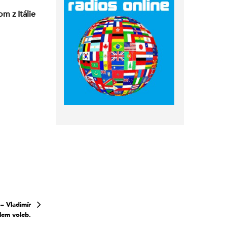
m z Itálie
– Vladimír
lem voleb.