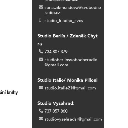
sona.zikmundova@svobodne-
radio.cz
studio_kladno_svcs
Studio Berlín / Zdeněk Chyt
ra
734 807 379
studioberlinsvobodneradio
@gmail.com
Studio Itálie/ Monika Pilloni
studio.italie21@gmail.com
ání knihy
Studio Vyšehrad:
737 057 860
studiovysehradsr@gmail.com