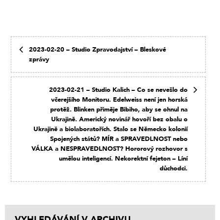
2023-02-20 – Studio Zpravodajství – Bleskové
zprávy
2023-02-21 – Studio Kalich – Co se nevešlo do
včerejšího Monitoru. Edelweiss není jen horská
protěž. Blinken přiměje Bibiho, aby se ohnul na
Ukrajině. Americký novinář hovoří bez obalu o
Ukrajině a biolaboratořích. Stalo se Německo kolonií
Spojených států? MÍR a SPRAVEDLNOST nebo
VÁLKA a NESPRAVEDLNOST? Hororový rozhovor s
umělou inteligencí. Nekorektní fejeton – Líní
důchodci.
VYHLEDÁVÁNÍ V ARCHIVU