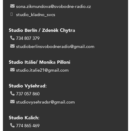
sona.zikmundova@svobodne-radio.cz
studio_kladno_svcs
Studio Berlín / Zdeněk Chytra
734 807 379
studioberlinsvobodneradio@gmail.com
Studio Itálie/ Monika Pilloni
studio.italie21@gmail.com
Studio Vyšehrad:
737 057 860
studiovysehradsr@gmail.com
Studio Kalich:
774 865 469