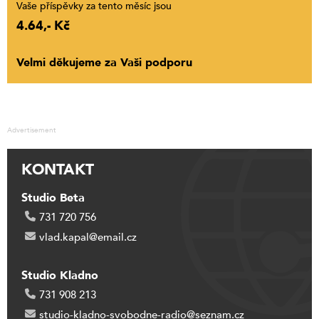
Vaše příspěvky za tento měsíc jsou
4.64,- Kč
Velmi děkujeme za Vaši podporu
Advertisement
KONTAKT
Studio Beta
731 720 756
vlad.kapal@email.cz
Studio Kladno
731 908 213
studio-kladno-svobodne-radio@seznam.cz