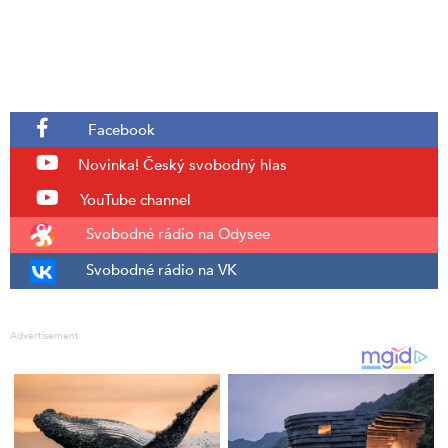
Facebook
Novinka!
Český svobodný hlas
YouTube channel
Svobodné rádio na Odysee
Svobodné rádio na VK
Advertisement