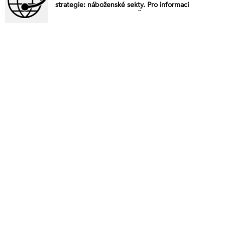
strategie: náboženské sekty. Pro informaci
porušovatelům konvencí. Čeká nás nový Drang
nach Osten? “Řád založený na pravidlech”:
Americký lunární program Artemis na Měsíci.
Trumpovy noty dorazily do Kyjeva i na Hradčany!
Francie zatkla ruského špióna. Strategické vytahání
za ucho. Vedro, že by jeden umřel. Zděšení mezi
českými tzv. “politiky”. Vojenská rozvědka při
obhajobě cenzury. Plukovník Foltýn zahájí 21. srpna
očistnou operaci našich myslí. O mravencích a
lidech. Rektor Dvořák a stalinismus ve školství. My
to snad ještě všichni přežijeme# V Holandsku s
agentem za volantem. Až na dřeň.