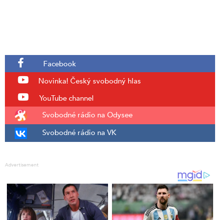
Facebook
Novinka!
Český svobodný hlas
YouTube channel
Svobodné rádio na Odysee
Svobodné rádio na VK
Advertisement