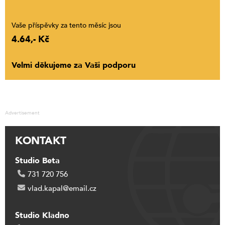
Vaše příspěvky za tento měsíc jsou
4.64,- Kč
Velmi děkujeme za Vaši podporu
Advertisement
KONTAKT
Studio Beta
731 720 756
vlad.kapal@email.cz
Studio Kladno