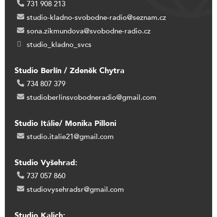
731 908 213
studio-kladno-svobodne-radio@seznam.cz
sona.zikmundova@svobodne-radio.cz
studio_kladno_svcs
Studio Berlín / Zdeněk Chytra
734 807 379
studioberlinsvobodneradio@gmail.com
Studio Itálie/ Monika Pilloni
studio.italie21@gmail.com
Studio Vyšehrad:
737 057 860
studiovysehradsr@gmail.com
Studio Kalich: