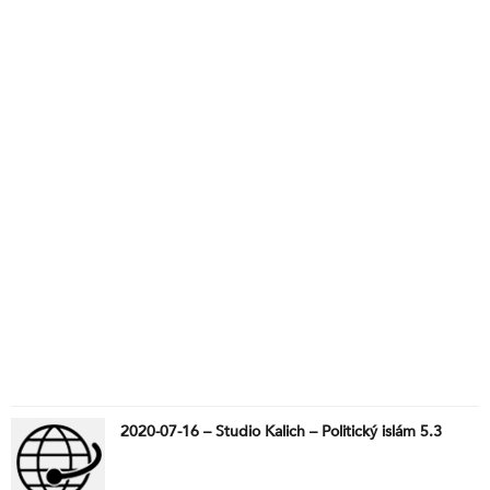
“Stálo to za to,” řekla. Kdo zapálil Řecko. Zhroucení
oceánských proudů je blíž, než jsme si mysleli.
Vláda se o nás pečlivě stará.
2020-07-16 – Studio Kalich – Politický islám 5.3