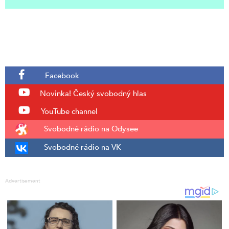
Facebook
Novinka!
Český svobodný hlas
YouTube channel
Svobodné rádio na Odysee
Svobodné rádio na VK
Advertisement