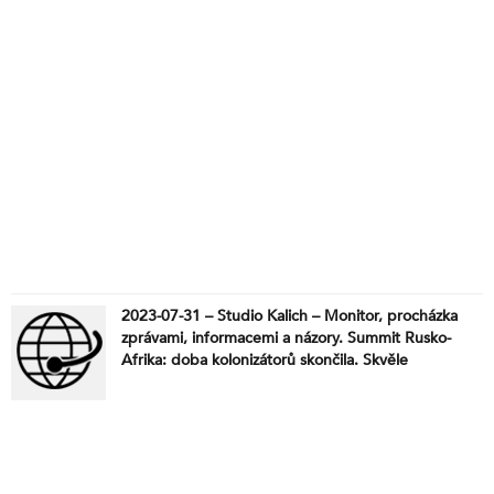
2023-07-31 – Studio Kalich – Monitor, procházka
zprávami, informacemi a názory. Summit Rusko-
Afrika: doba kolonizátorů skončila. Skvěle
naplánovaný puč v Nigeru. Ukrowehrmacht čeká na
“Abramse” – budou hořet radostí. Kolik mají
Rusové ještě raket? Rumunsko se rozhodlo
propustit ukrajinské obilí bez bezpečnostních záruk
Ruska. Schwab nastiňuje budoucnost, ve které již
nebudou žádné volby. Půl milionu mrtvých dětí.