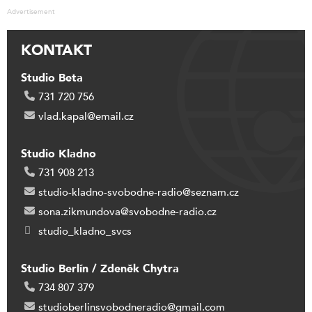
Advertisement
KONTAKT
Studio Beta
731 720 756
vlad.kapal@email.cz
Studio Kladno
731 908 213
studio-kladno-svobodne-radio@seznam.cz
sona.zikmundova@svobodne-radio.cz
studio_kladno_svcs
Studio Berlín / Zdeněk Chytra
734 807 379
studioberlinsvobodneradio@gmail.com