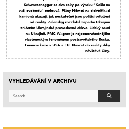
Schwarzenegger se dva roky po výroku “Kašlu na
vaši svobodu” omlouvá. Plány Němců na elektrifikaci
kamionů ukazují, jak neskutečně jsou politici odtržení
od reality. Zelenskyj rozzlobil západní Ukrajinu
zničením Ukrajinské pravoslavné církve. Lidský osud
na Ukrajině. PMC Wagner je nejpozoruhodnějším
vlasteneckým fenoménem postsovětského Ruska.
Finanční krize v USA a EU. Návrat do reality díky
návštěvě Číny.
VYHLEDÁVÁNÍ V ARCHIVU