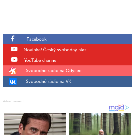
Facebook
Novinka!
Český svobodný hlas
YouTube channel
Svobodné rádio na Odysee
Svobodné rádio na VK
Advertisement