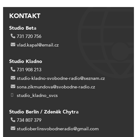
KONTAKT
Studio Beta
731 720 756
vlad.kapal@email.cz
Studio Kladno
731 908 213
studio-kladno-svobodne-radio@seznam.cz
sona.zikmundova@svobodne-radio.cz
studio_kladno_svcs
Studio Berlín / Zdeněk Chytra
734 807 379
studioberlinsvobodneradio@gmail.com