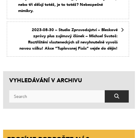
nebo tři dělají totéž, je to totéž? Nebezpečné
mimikry.
2023-08-30 – Studio Zpravodajství – Bleskové
zprávy plus zajímavý článek – Michael Svatoš:
Roztříštění vlasteneckých sil nevyhnutelně vyvolá
novou válku! Akce “Tuplovanej Fiala” vejde do dějin!
VYHLEDÁVÁNÍ V ARCHIVU