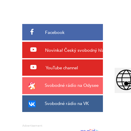
Facebook
Novinka!
Český svobodný hlas
YouTube channel
Svobodné rádio na Odysee
Svobodné rádio na VK
Advertisement