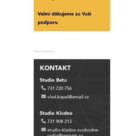
Velmi děkujeme za Vaši
podporu
Advertisement
KONTAKT
Studio Beta
731 720 756
vlad.kapal@email.cz
Studio Kladno
731 908 213
studio-kladno-svobodne-
radio@seznam.cz