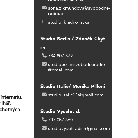
sona.zikmundova@svobodne-
radio.cz
studio_kladno_svcs
Studio Berlín / Zdeněk Chyt
ra
734 807 379
studioberlinsvobodneradio
@gmail.com
Studio Itálie/ Monika Pilloni
studio.italie21@gmail.com
internetu.
lhář,
ochotných
Studio Vyšehrad:
Zakažte
737 057 860
ě nejsou,
ovaz.
studiovysehradsr@gmail.com
tiproud info