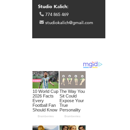
kvě
Studio Kalich:
covi. PL –
udé armády,
774 865 469
studiokalich@gmail.com