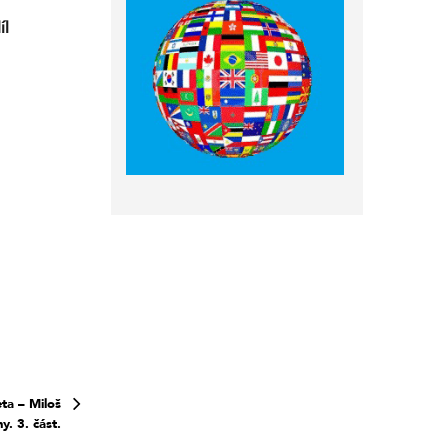
íl
ta – Miloš
y. 3. část.