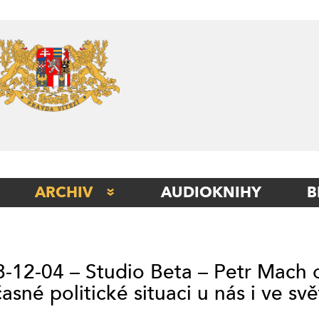
Skip
to
content
ARCHIV
AUDIOKNIHY
B
STUDIO BERLÍN
STUDIO BETA
-12-04 – Studio Beta – Petr Mach 
STUDIO ITÁLIE
asné politické situaci u nás i ve svě
STUDIO KLADNO