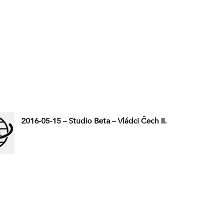
– Západ ponořený do lži už společně s USA: PL – V Mos
přehlídka, v české kavárně puklo pár žilek. Zvlášť kvůli Fi
Byly i československé jednotky, co bojovaly v řadách R
okupanty? A další články v pořadu…
2016-05-15 – Studio Beta – Vládci Čech II.