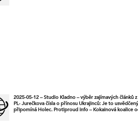
2025-05-12 – Studio Kladno – výběr zajímavých článků z 
PL- Jurečkova čísla o přínosu Ukrajinců: Je to usvědčený 
připomíná Holec. Protiproud info – Kokainová koalice 
při cestě do Kyjeva. PL – Zdechovský žádá Leyenovou: 
sovětské srp a kladivo a ruské Z. PL – Peníze na povodn
zbrojí se. “René Kekely” ve varu: Příště pošlou lidem pr
Protiproud info – Bruselský fašismus v plné nahotě: Pro