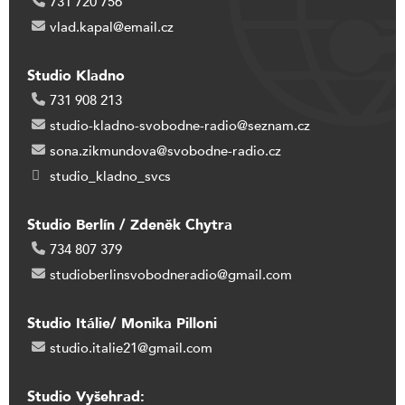
731 720 756
vlad.kapal@email.cz
Studio Kladno
731 908 213
studio-kladno-svobodne-radio@seznam.cz
sona.zikmundova@svobodne-radio.cz
studio_kladno_svcs
Studio Berlín / Zdeněk Chytra
734 807 379
studioberlinsvobodneradio@gmail.com
Studio Itálie/ Monika Pilloni
studio.italie21@gmail.com
Studio Vyšehrad: