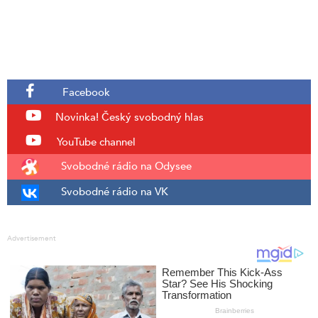
Facebook
Novinka!
Český svobodný hlas
YouTube channel
Svobodné rádio na Odysee
Svobodné rádio na VK
Advertisement