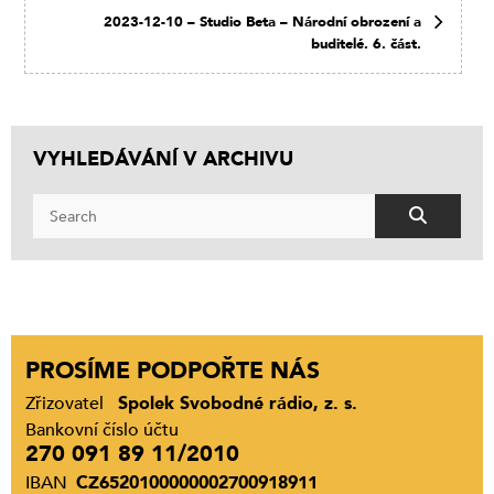
2023-12-10 – Studio Beta – Národní obrození a
buditelé. 6. část.
VYHLEDÁVÁNÍ V ARCHIVU
PROSÍME PODPOŘTE NÁS
Zřizovatel
Spolek Svobodné rádio, z. s.
Bankovní číslo účtu
270 091 89 11/2010
IBAN
CZ6520100000002700918911